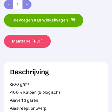
Westford
Mill
Toevoegen aan winkelwagen
Striped
Organic
Cotton
Maattabel (PDF)
Accessory
Pouch
aantal
Beschrijving
·200 g/m²
·100% Katoen (biologisch)
·Geverfd garen
·Gestreept ontwerp