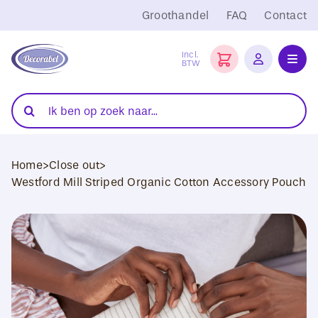
Ga
Groothandel
FAQ
Contact
naar
inhoud
Incl.
BTW
Toggl
Navig
Folies
Zoeken
naar:
Snijplotters
Home
>
Close out
>
Transferpersen
Westford Mill Striped Organic Cotton Accessory Pouch
Sublimatie
Blanco Textiel
Hobby Artikelen
DTF Transfers