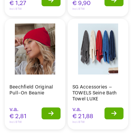
€
1,27
€
9,90
Incl. BTW
Incl. BTW
Beechfield Original
SG Accessories –
Pull-On Beanie
TOWELS Seine Bath
Towel LUXE
v.a.
v.a.
€
2,81
€
21,88
Incl. BTW
Incl. BTW