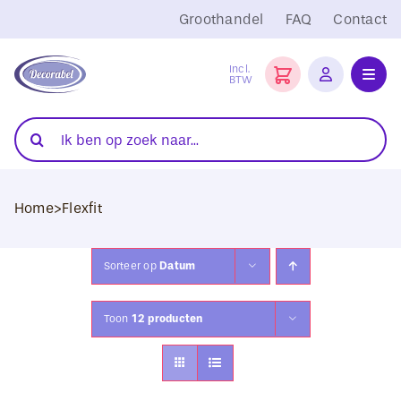
Ga
Groothandel
FAQ
Contact
naar
inhoud
Incl.
BTW
Toggl
Navig
Folies
Zoeken
naar:
Snijplotters
Home
>
Flexfit
Transferpersen
Sublimatie
Sorteer op
Datum
Blanco Textiel
Toon
12 producten
Hobby Artikelen
DTF Transfers