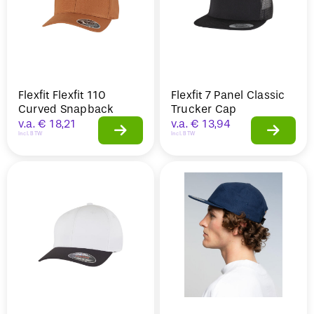
Flexfit Flexfit 110
Flexfit 7 Panel Classic
Curved Snapback
Trucker Cap
v.a.
€
18,21
v.a.
€
13,94
Incl. BTW
Incl. BTW