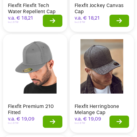
Flexfit Flexfit Tech
Flexfit Jockey Canvas
Water Repellent Cap
Cap
v.a.
€
18,21
v.a.
€
18,21
Incl. BTW
Incl. BTW
Flexfit Premium 210
Flexfit Herringbone
Fitted
Melange Cap
v.a.
€
19,09
v.a.
€
19,09
Incl. BTW
Incl. BTW