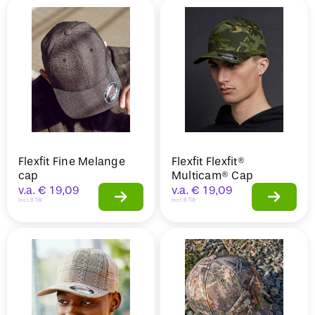
Flexfit Fine Melange
Flexfit Flexfit®
cap
Multicam® Cap
v.a.
€
19,09
v.a.
€
19,09
Incl. BTW
Incl. BTW