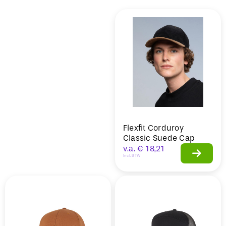
Sale
Flexfit Corduroy
Classic Suede Cap
v.a.
€
18,21
Incl. BTW