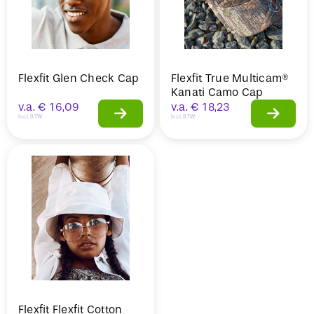
Flexfit Glen Check Cap
Flexfit True Multicam®
Kanati Camo Cap
v.a.
€
16,09
v.a.
€
18,23
Incl. BTW
Incl. BTW
Flexfit Flexfit Cotton