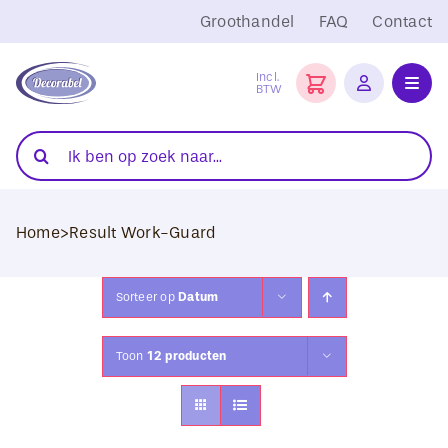
Ga
Groothandel
FAQ
Contact
naar
inhoud
Incl.
BTW
Toggl
Navig
Folies
Zoeken
naar:
Snijplotters
Home
>
Result Work-Guard
Transferpersen
Sublimatie
Sorteer op
Datum
Blanco Textiel
Toon
12 producten
Hobby Artikelen
DTF Transfers