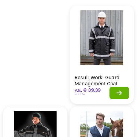
Sale
Result Work-Guard
Management Coat
v.a.
€
39,39
Incl. BTW