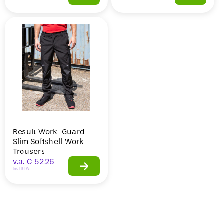
Result Work-Guard
Slim Softshell Work
Trousers
v.a.
€
52,26
Incl. BTW