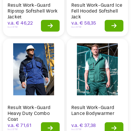
Result Work-Guard
Result Work-Guard Ice
Ripstop Softshell Work
Fell Hooded Softshell
Jacket
Jack
v.a.
€
46,22
v.a.
€
58,35
Incl. BTW
Incl. BTW
Result Work-Guard
Result Work-Guard
Heavy Duty Combo
Lance Bodywarmer
Coat
v.a.
€
71,61
v.a.
€
37,38
Incl. BTW
Incl. BTW