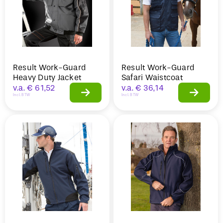
Result Work-Guard
Result Work-Guard
Heavy Duty Jacket
Safari Waistcoat
v.a.
€
61,52
v.a.
€
36,14
Incl. BTW
Incl. BTW