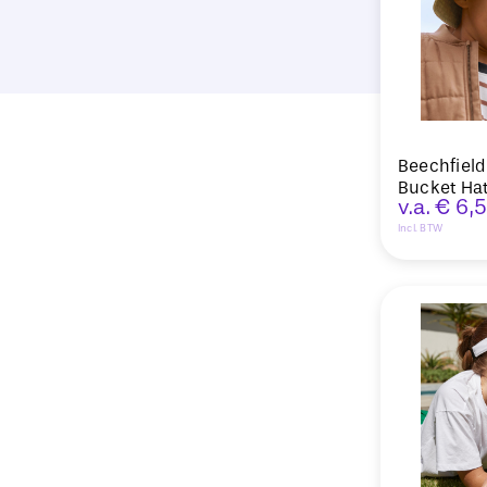
Beechfield
Bucket Ha
v.a.
€
6,
Incl. BTW