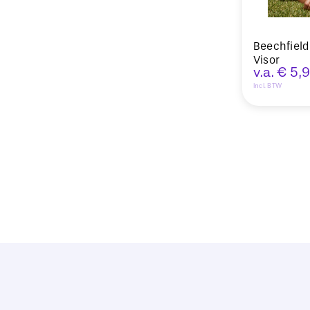
Beechfiel
Visor
v.a.
€
5,
Incl. BTW