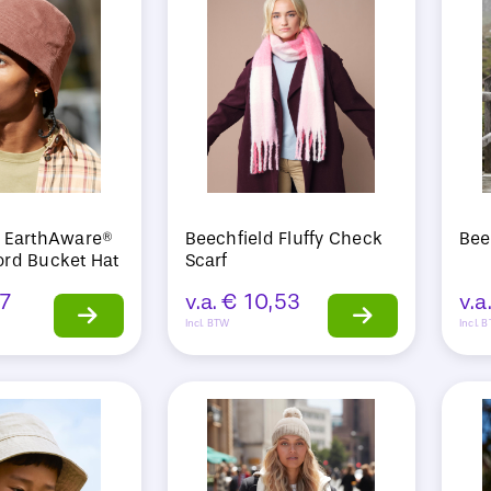
d EarthAware®
Beechfield Fluffy Check
Bee
ord Bucket Hat
Scarf
7
v.a.
€
10,53
v.a
Incl. BTW
Incl. 