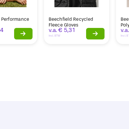
d Performance
Beechfield Recycled
Bee
Fleece Gloves
Pol
94
v.a.
€
5,31
v.a
Incl. BTW
Incl. 