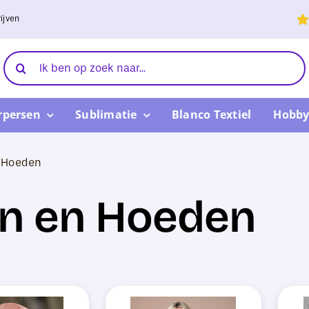
ijven
Zoeken
naar:
rpersen
Sublimatie
Blanco Textiel
Hobby
n Hoeden
en en Hoeden