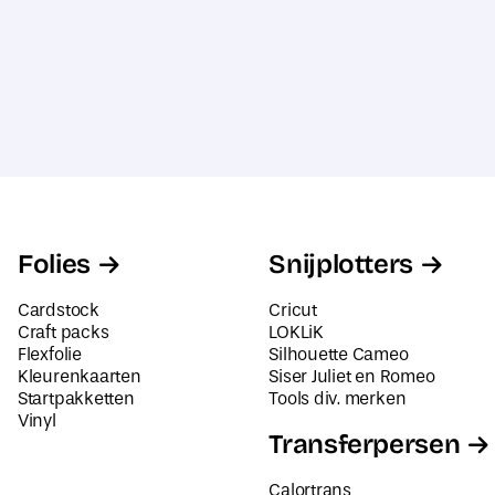
Folies
Snijplotters
Cardstock
Cricut
Craft packs
LOKLiK
Flexfolie
Silhouette Cameo
Kleurenkaarten
Siser Juliet en Romeo
Startpakketten
Tools div. merken
Vinyl
Transferpersen
Calortrans