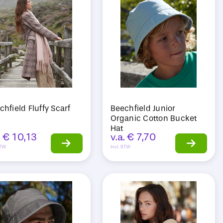
chfield Fluffy Scarf
Beechfield Junior
Organic Cotton Bucket
Hat
.
€
10,13
v.a.
€
7,70
BTW
Incl. BTW