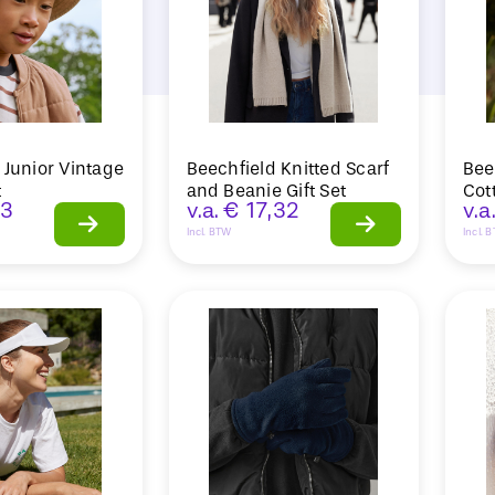
 Junior Vintage
Beechfield Knitted Scarf
Bee
t
and Beanie Gift Set
Cot
53
v.a.
€
17,32
v.a
Incl. BTW
Incl. 