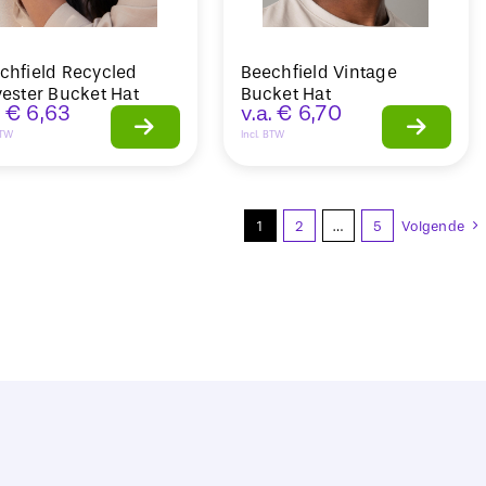
chfield Recycled
Beechfield Vintage
yester Bucket Hat
Bucket Hat
.
€
6,63
v.a.
€
6,70
BTW
Incl. BTW
1
2
…
5
Volgende