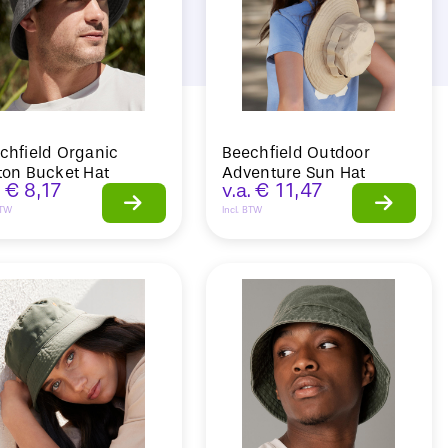
chfield Organic
Beechfield Outdoor
ton Bucket Hat
Adventure Sun Hat
.
€
8,17
v.a.
€
11,47
BTW
Incl. BTW