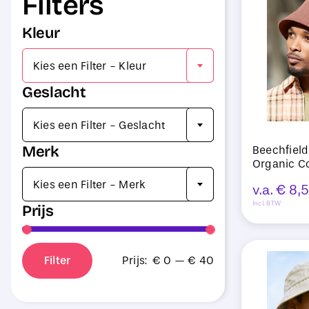
Filters
Kleur

Kies een Filter - Kleur
Geslacht

Kies een Filter - Geslacht
Merk
Beechfiel
Organic C

Kies een Filter - Merk
v.a.
€
8,5
Incl. BTW
Prijs
Filter
Prijs:
€ 0
—
€ 40
Min.
Max.
prijs
prijs