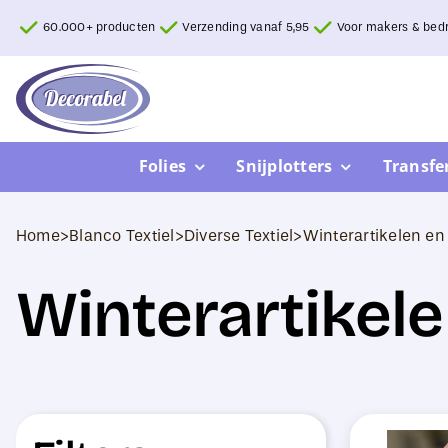
Ga
60.000+ producten
Verzending vanaf 5,95
Voor makers & bedr
naar
inhoud
Folies
Snijplotters
Transfe
Home
>
Blanco Textiel
>
Diverse Textiel
>
Winterartikelen e
Winterartikel