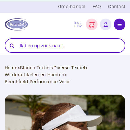
Ga
Groothandel
FAQ
Contact
naar
inhoud
Incl.
BTW
Toggl
Navig
Folies
Zoeken
naar:
Snijplotters
Home
>
Blanco Textiel
>
Diverse Textiel
>
Transferpersen
Winterartikelen en Hoeden
>
Beechfield Performance Visor
Sublimatie
Blanco Textiel
Hobby Artikelen
DTF Transfers