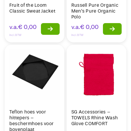
Fruit of the Loom
Russell Pure Organic
Classic Sweat Jacket
Men’s Pure Organic
Polo
v.a.
€
0,00
v.a.
€
0,00
Incl. BTW
Incl. BTW
Teflon hoes voor
SG Accessories –
hittepers –
TOWELS Rhine Wash
beschermhoes voor
Glove COMFORT
bovenplaat