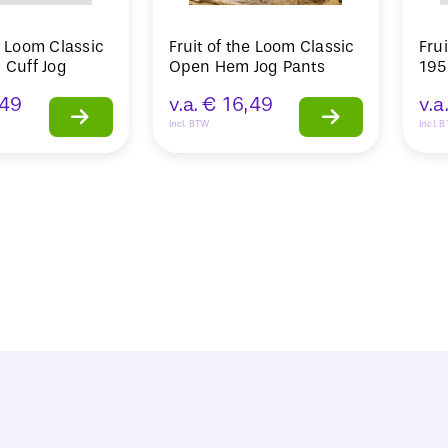
e Loom Classic
Fruit of the Loom Classic
Fru
 Cuff Jog
Open Hem Jog Pants
195
,49
v.a.
€
16,49
v.a
Incl. BTW
Incl. 