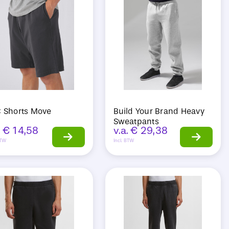
 Shorts Move
Build Your Brand Heavy
Sweatpants
.
€
14,58
v.a.
€
29,38
BTW
Incl. BTW