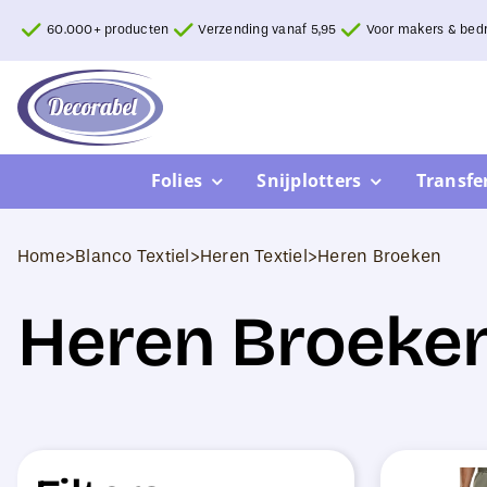
Ga
60.000+ producten
Verzending vanaf 5,95
Voor makers & bedr
naar
inhoud
Folies
Snijplotters
Transfe
Home
>
Blanco Textiel
>
Heren Textiel
>
Heren Broeken
Heren Broeke