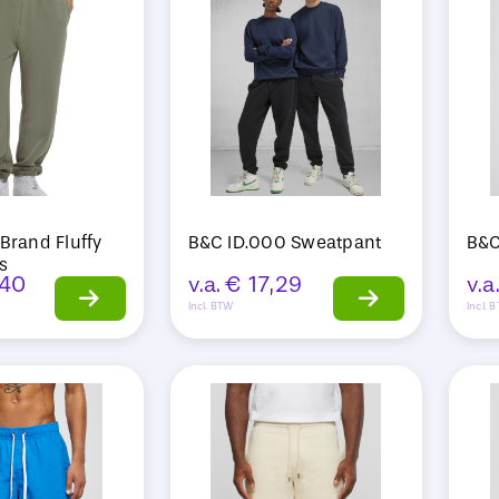
 Brand Fluffy
B&C ID.000 Sweatpant
B&C
s
,40
v.a.
€
17,29
v.a
Incl. BTW
Incl. 