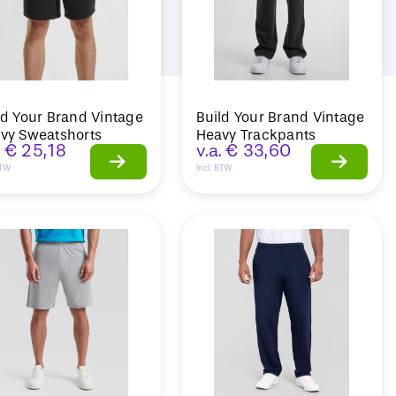
ld Your Brand Vintage
Build Your Brand Vintage
vy Sweatshorts
Heavy Trackpants
.
€
25,18
v.a.
€
33,60
BTW
Incl. BTW