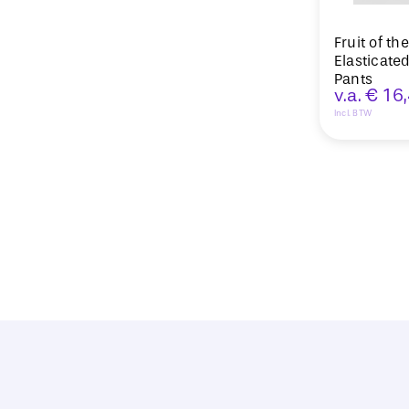
Fruit of th
Elasticated
Pants
v.a.
€
16
Incl. BTW