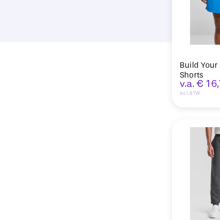
Build You
Shorts
v.a.
€
16,
Incl. BTW