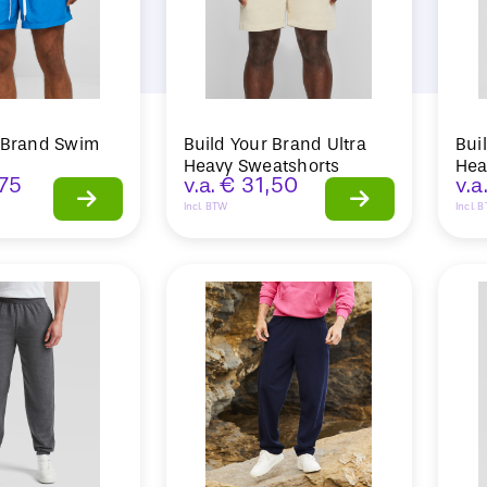
r Brand Swim
Build Your Brand Ultra
Bui
Heavy Sweatshorts
Hea
75
v.a.
€
31,50
v.a
Incl. BTW
Incl. 