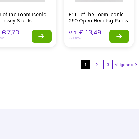
it of the Loom Iconic
Fruit of the Loom Iconic
 Jersey Shorts
250 Open Hem Jog Pants
.
€
7,70
v.a.
€
13,49
BTW
Incl. BTW
1
2
3
Volgende