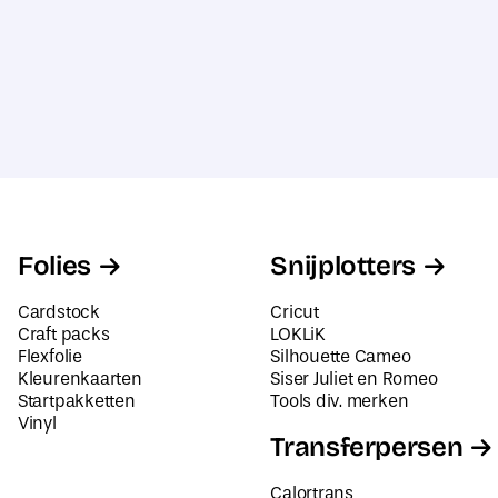
Folies
Snijplotters
Cardstock
Cricut
Craft packs
LOKLiK
Flexfolie
Silhouette Cameo
Kleurenkaarten
Siser Juliet en Romeo
Startpakketten
Tools div. merken
Vinyl
Transferpersen
Calortrans