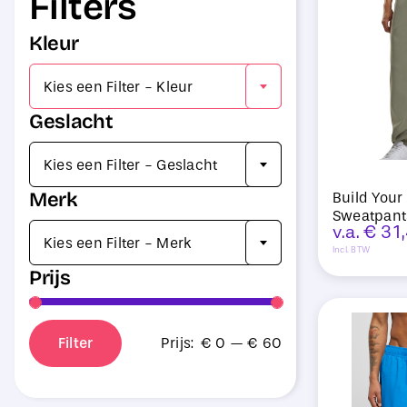
Filters
Kleur

Kies een Filter - Kleur
Geslacht

Kies een Filter - Geslacht
Merk
Build Your
Sweatpant

v.a.
€
31
Kies een Filter - Merk
Incl. BTW
Prijs
Filter
Prijs:
€ 0
—
€ 60
Min.
Max.
prijs
prijs