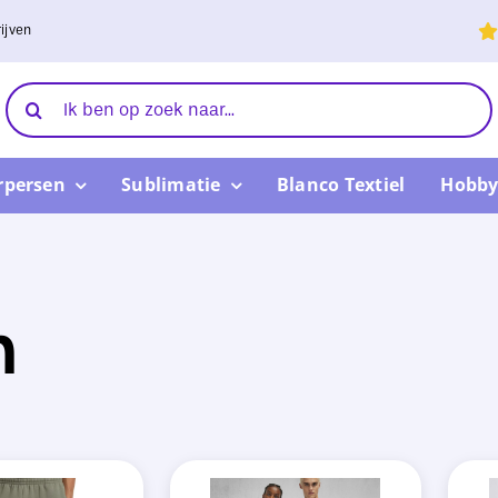
ijven
Zoeken
naar:
rpersen
Sublimatie
Blanco Textiel
Hobby
n