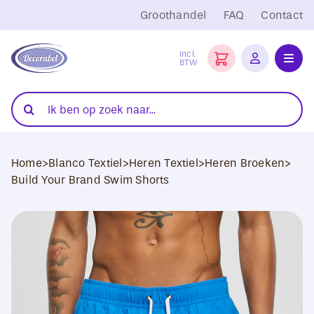
Ga
Groothandel
FAQ
Contact
naar
inhoud
Incl.
BTW
Toggl
Navig
Folies
Zoeken
naar:
Snijplotters
Home
>
Blanco Textiel
>
Heren Textiel
>
Heren Broeken
>
Transferpersen
Build Your Brand Swim Shorts
Sublimatie
Blanco Textiel
Hobby Artikelen
DTF Transfers