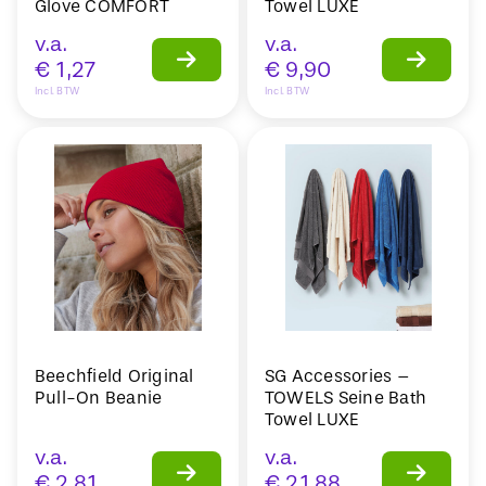
Glove COMFORT
Towel LUXE
v.a.
v.a.
€
1,27
€
9,90
Incl. BTW
Incl. BTW
Beechfield Original
SG Accessories –
Pull-On Beanie
TOWELS Seine Bath
Towel LUXE
v.a.
v.a.
€
2,81
€
21,88