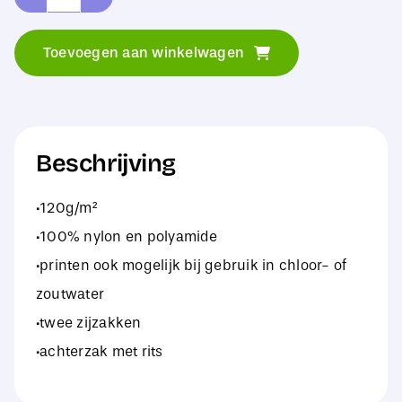
Build
Your
Toevoegen aan winkelwagen
Brand
Swim
Shorts
aantal
Beschrijving
·120g/m²
·100% nylon en polyamide
·printen ook mogelijk bij gebruik in chloor- of
zoutwater
·twee zijzakken
·achterzak met rits