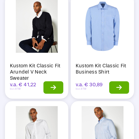
Sale
Kustom Kit Classic Fit
Kustom Kit Classic Fit
Arundel V Neck
Business Shirt
Sweater
v.a.
€
41,22
v.a.
€
30,89
Incl. BTW
Incl. BTW