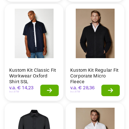
Kustom Kit Classic Fit
Kustom Kit Regular Fit
Workwear Oxford
Corporate Micro
Shirt SSL
Fleece
v.a.
€
14,23
v.a.
€
28,36
Incl. BTW
Incl. BTW