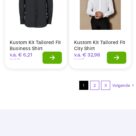
Kustom Kit Tailored Fit
Kustom Kit Tailored Fit
Business Shirt
City Shirt
v.a.
€
6,21
v.a.
€
32,98
Incl. BTW
Incl. BTW
1
2
3
Volgende