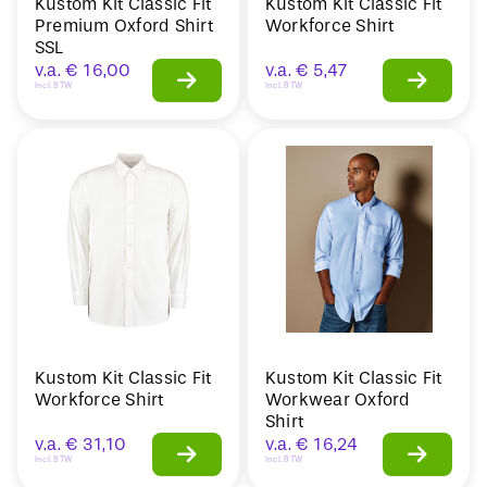
Kustom Kit Classic Fit
Kustom Kit Classic Fit
Premium Oxford Shirt
Workforce Shirt
SSL
v.a.
€
16,00
v.a.
€
5,47
Incl. BTW
Incl. BTW
Kustom Kit Classic Fit
Kustom Kit Classic Fit
Workforce Shirt
Workwear Oxford
Shirt
v.a.
€
31,10
v.a.
€
16,24
Incl. BTW
Incl. BTW