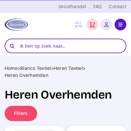
Ga
Groothandel
FAQ
Contact
naar
inhoud
Incl.
BTW
Toggl
Navig
Folies
Zoeken
naar:
Snijplotters
Home
>
Blanco Textiel
>
Heren Textiel
>
Transferpersen
Heren Overhemden
Sublimatie
Heren Overhemden
Blanco Textiel
Filters
Hobby Artikelen
DTF Transfers