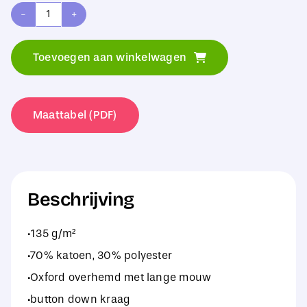
Kustom
Kit
Toevoegen aan winkelwagen
Classic
Fit
Workwear
Maattabel (PDF)
Oxford
Shirt
aantal
Beschrijving
·135 g/m²
·70% katoen, 30% polyester
·Oxford overhemd met lange mouw
·button down kraag