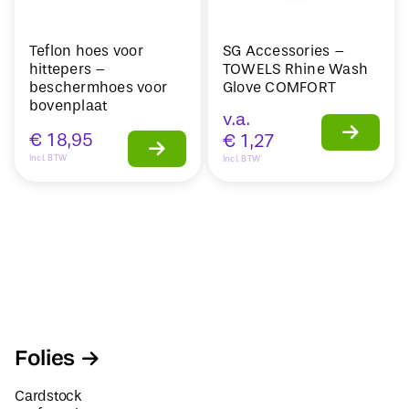
Teflon hoes voor
SG Accessories –
hittepers –
TOWELS Rhine Wash
beschermhoes voor
Glove COMFORT
bovenplaat
v.a.
€
18,95
€
1,27
Incl. BTW
Incl. BTW
Folies
Cardstock