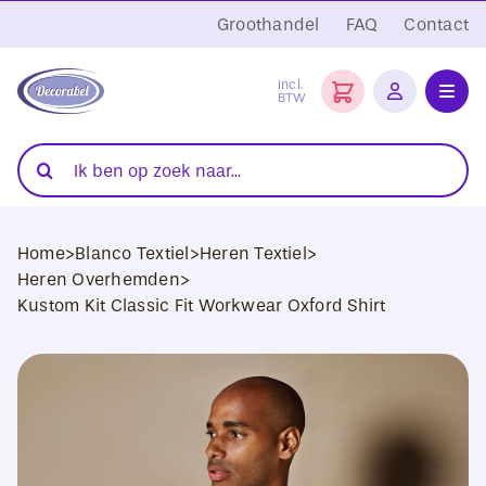
Ga
Groothandel
FAQ
Contact
naar
inhoud
Incl.
BTW
Toggl
Navig
Folies
Zoeken
naar:
Snijplotters
Home
>
Blanco Textiel
>
Heren Textiel
>
Transferpersen
Heren Overhemden
>
Kustom Kit Classic Fit Workwear Oxford Shirt
Sublimatie
Blanco Textiel
Hobby Artikelen
DTF Transfers