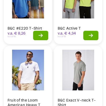
B&C #E220 T-Shirt
B&C Active T
v.a.
€
8,26
v.a.
€
4,34
Incl. BTW
Incl. BTW
Fruit of the Loom
B&C Exact V-neck T-
American Heavy T
Shirt