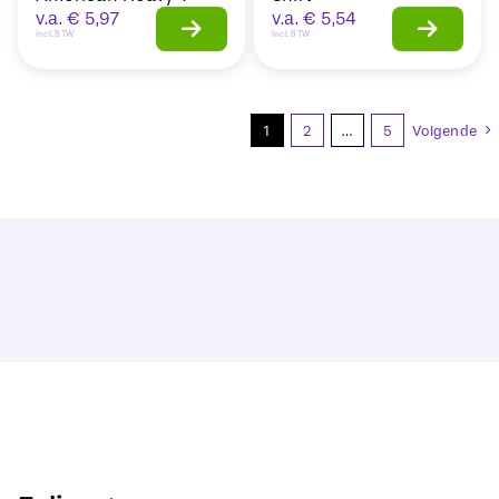
v.a.
€
5,97
v.a.
€
5,54
Incl. BTW
Incl. BTW
1
2
…
5
Volgende