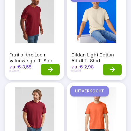
Sale
Fruit of the Loom
Gildan Light Cotton
Valueweight T-Shirt
Adult T-Shirt
v.a.
€
3,58
v.a.
€
2,98
Incl. BTW
Incl. BTW
UITVERKOCHT