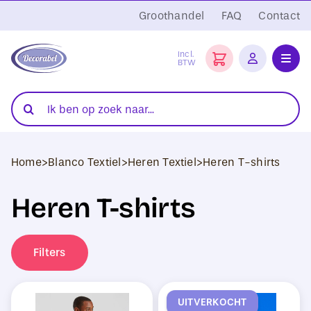
Ga
Groothandel
FAQ
Contact
naar
inhoud
Incl.
BTW
Toggl
Navig
Folies
Zoeken
naar:
Snijplotters
Home
>
Blanco Textiel
>
Heren Textiel
>
Heren T-shirts
Transferpersen
Heren T-shirts
Sublimatie
Blanco Textiel
Filters
Hobby Artikelen
UITVERKOCHT
DTF Transfers