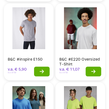
B&C #inspire E150
B&C #E220 Oversized
T-Shirt
v.a.
€
5,90
v.a.
€
11,07
Incl. BTW
Incl. BTW