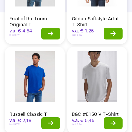
Fruit of the Loom
Gildan Softstyle Adult
Original T
T-Shirt
v.a.
€
4,54
v.a.
€
1,25
Incl. BTW
Incl. BTW
Russell Classic T
B&C #E150 V T-Shirt
v.a.
€
2,18
v.a.
€
5,45
Incl. BTW
Incl. BTW