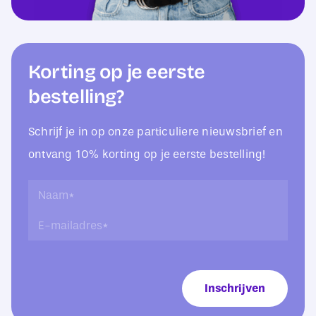
Korting op je eerste
bestelling?
Schrijf je in op onze particuliere nieuwsbrief en
ontvang 10% korting op je eerste bestelling!
N
N
a
a
E
a
a
-
m
m
m
*
*
a
N
i
a
Inschrijven
l
a
a
m
d
r