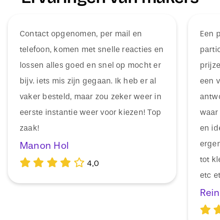
Contact opgenomen, per mail en
Een p
telefoon, komen met snelle reacties en
parti
lossen alles goed en snel op mocht er
prijz
bijv. iets mis zijn gegaan. Ik heb er al
een vr
vaker besteld, maar zou zeker weer in
antwo
eerste instantie weer voor kiezen! Top
waar 
zaak!
en id
ergen
Manon Hol
tot k
4,0
etc e
Rein