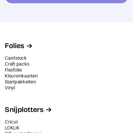
e
s
*
Folies
Cardstock
Craft packs
Flexfolie
Kleurenkaarten
Startpakketten
Vinyl
Snijplotters
Cricut
LOKLiK
Silhouette Cameo
Siser Juliet en Romeo