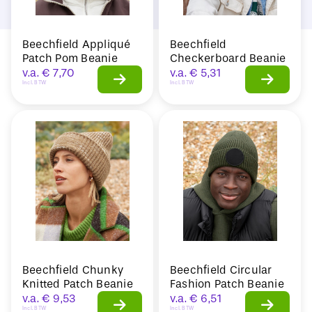
Beechfield Appliqué
Beechfield
Patch Pom Beanie
Checkerboard Beanie
v.a.
€
7,70
v.a.
€
5,31
Incl. BTW
Incl. BTW
Beechfield Chunky
Beechfield Circular
Knitted Patch Beanie
Fashion Patch Beanie
v.a.
€
9,53
v.a.
€
6,51
Incl. BTW
Incl. BTW