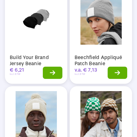
Sale
Build Your Brand
Beechfield Appliqué
Jersey Beanie
Patch Beanie
€
6,21
v.a.
€
7,13
Incl. BTW
Incl. BTW