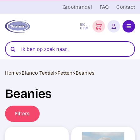
Ga
Groothandel
FAQ
Contact
naar
inhoud
Incl.
BTW
Toggl
Navig
Folies
Zoeken
naar:
Snijplotters
Home
>
Blanco Textiel
>
Petten
>
Beanies
Transferpersen
Beanies
Sublimatie
Blanco Textiel
Filters
Hobby Artikelen
DTF Transfers