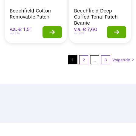
Beechfield Cotton
Beechfield Deep
Removable Patch
Cuffed Tonal Patch
Beanie
v.a.
€
1,51
v.a.
€
7,60
Incl. BTW
Incl. BTW
1
2
…
8
Volgende