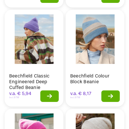
Beechfield Classic
Beechfield Colour
Engineered Deep
Block Beanie
Cuffed Beanie
v.a.
€
5,94
v.a.
€
8,17
Incl. BTW
Incl. BTW