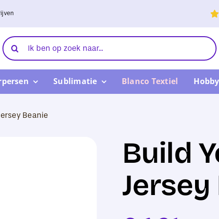
ijven
Zoeken
naar:
rpersen
Sublimatie
Blanco Textiel
Hobby
Jersey Beanie
Build 
Jersey