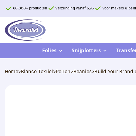
Ga
60.000+ producten
Verzending vanaf 5,95
Voor makers & bedr
naar
inhoud
Folies
Snijplotters
Transfe
Home
>
Blanco Textiel
>
Petten
>
Beanies
>
Build Your Brand 