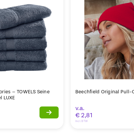
ories – TOWELS Seine
Beechfield Original Pull
l LUXE
v.a.
€
2,81
Incl. BTW