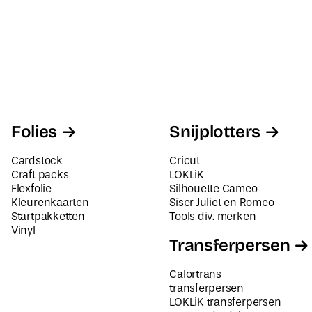
Folies
Snijplotters
Cardstock
Cricut
Craft packs
LOKLiK
Flexfolie
Silhouette Cameo
Kleurenkaarten
Siser Juliet en Romeo
Startpakketten
Tools div. merken
Vinyl
Transferpersen
Calortrans
transferpersen
LOKLiK transferpersen