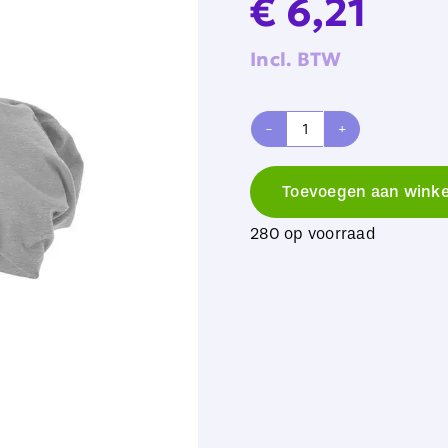
€
6,21
Incl. BTW
Build
Your
Toevoegen aan wink
Brand
280 op voorraad
Jersey
Beanie
aantal