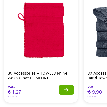
SG Accessories – TOWELS Rhine
SG Access
Wash Glove COMFORT
Hand Towe
v.a.
v.a.
€
1,27
€
9,90
Incl. BTW
Incl. BTW