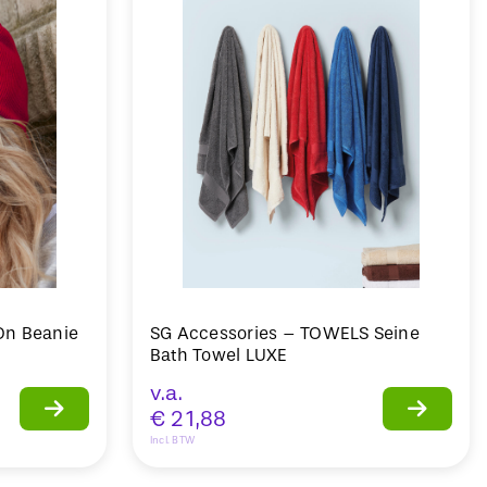
-On Beanie
SG Accessories – TOWELS Seine
Bath Towel LUXE
v.a.
€
21,88
Incl. BTW