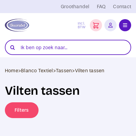
Ga
Groothandel
FAQ
Contact
naar
inhoud
Incl.
BTW
Toggl
Navig
Folies
Zoeken
naar:
Snijplotters
Home
>
Blanco Textiel
>
Tassen
>
Vilten tassen
Transferpersen
Vilten tassen
Sublimatie
Blanco Textiel
Filters
Hobby Artikelen
DTF Transfers