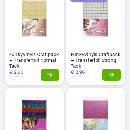
Sale
FunkyVinyls Craftpack
FunkyVinyls Craftpack
– Transferfoil Normal
– Transferfoil Strong
Tack
Tack
€
2,96
€
2,96
Incl. BTW
Incl. BTW