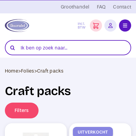
Ga
Groothandel
FAQ
Contact
naar
inhoud
Incl.
BTW
Toggl
Navig
Folies
Zoeken
naar:
Snijplotters
Home
>
Folies
>
Craft packs
Transferpersen
Craft packs
Sublimatie
Blanco Textiel
Filters
Hobby Artikelen
UITVERKOCHT
DTF Transfers