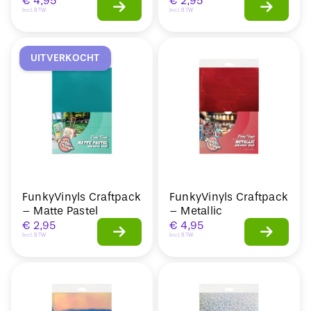
€
4,95
€
2,95
Incl. BTW
Incl. BTW
UITVERKOCHT
FunkyVinyls Craftpack
FunkyVinyls Craftpack
– Matte Pastel
– Metallic
€
2,95
€
4,95
Incl. BTW
Incl. BTW