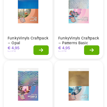
FunkyVinyls Craftpack
FunkyVinyls Craftpack
– Opal
– Patterns Basic
€
4,95
€
4,95
Incl. BTW
Incl. BTW