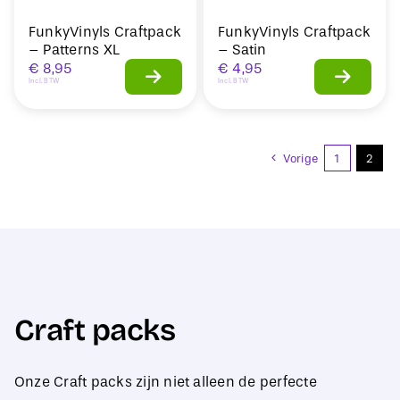
FunkyVinyls Craftpack
FunkyVinyls Craftpack
– Patterns XL
– Satin
€
8,95
€
4,95
Incl. BTW
Incl. BTW
Vorige
1
2
Craft packs
Onze Craft packs zijn niet alleen de perfecte