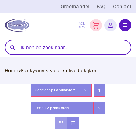
Ga
Groothandel
FAQ
Contact
naar
inhoud
Incl.
BTW
Toggl
Navig
Folies
Zoeken
naar:
Snijplotters
Home
>
Funkyvinyls kleuren live bekijken
Transferpersen
Sublimatie
Sorteer op
Populariteit
Blanco Textiel
Toon
12 producten
Hobby Artikelen
DTF Transfers