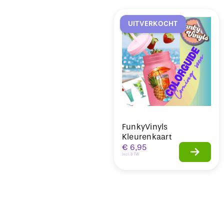
Sale
UITVERKOCHT
FunkyVinyls
Kleurenkaart
€
6,95
Incl. BTW