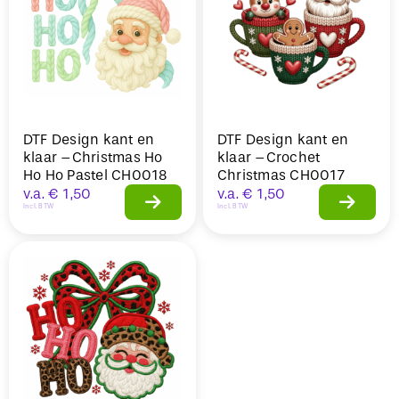
DTF Design kant en
DTF Design kant en
klaar –Christmas Ho
klaar –Crochet
Ho Ho Pastel CH0018
Christmas CH0017
v.a.
€
1,50
v.a.
€
1,50
Incl. BTW
Incl. BTW