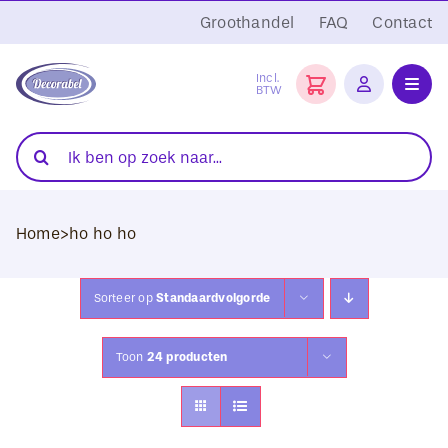
Ga
Groothandel
FAQ
Contact
naar
inhoud
Incl.
BTW
Toggl
Navig
Folies
Zoeken
naar:
Snijplotters
Home
>
ho ho ho
Transferpersen
Sublimatie
Sorteer op
Standaardvolgorde
Blanco Textiel
Toon
24 producten
Hobby Artikelen
DTF Transfers