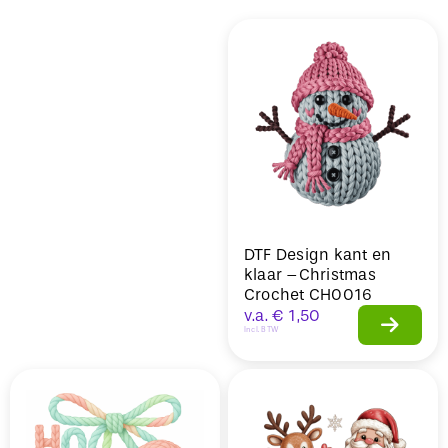
Sale
DTF Design kant en
klaar –Christmas
Crochet CH0016
v.a.
€
1,50
Incl. BTW