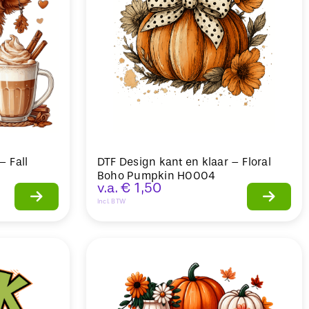
– Fall
DTF Design kant en klaar – Floral
Boho Pumpkin H0004
v.a.
€
1,50
Incl. BTW