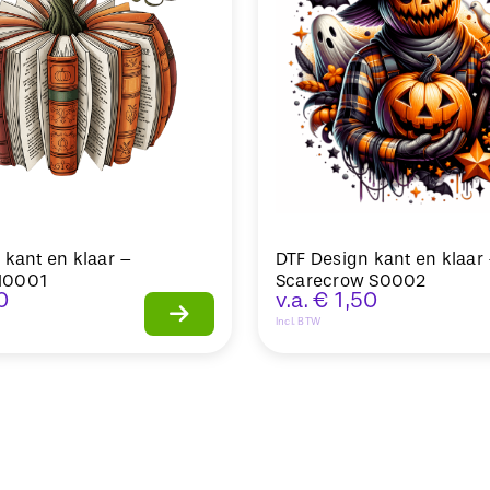
 kant en klaar –
DTF Design kant en klaar
H0001
Scarecrow S0002
0
v.a.
€
1,50
Incl. BTW