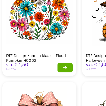
DTF Design kant en klaar – Floral
DTF Design
Pumpkin H0002
Halloween
v.a.
€
1,50
v.a.
€
1,5
Incl. BTW
Incl. BTW