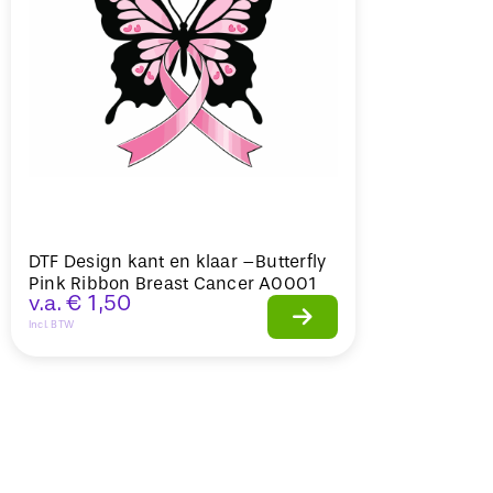
DTF Design kant en klaar –Butterfly
Pink Ribbon Breast Cancer A0001
v.a.
€
1,50
Incl. BTW