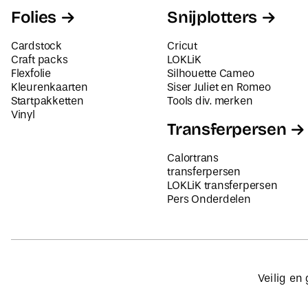
Folies
Snijplotters
Cardstock
Cricut
Craft packs
LOKLiK
Flexfolie
Silhouette Cameo
Kleurenkaarten
Siser Juliet en Romeo
Startpakketten
Tools div. merken
Vinyl
Transferpersen
Calortrans
transferpersen
LOKLiK transferpersen
Pers Onderdelen
Veilig en