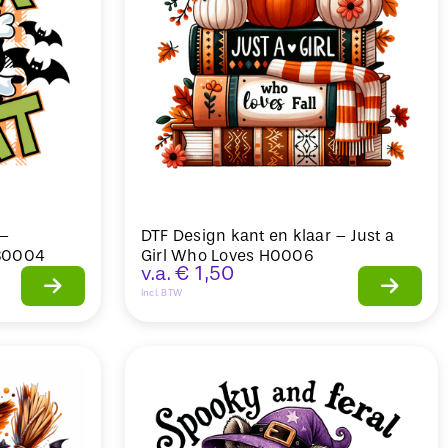
 –
DTF Design kant en klaar – Just a
 S0004
Girl Who Loves H0006
v.a.
€
1,50
Incl. BTW