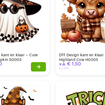
 kant en klaar – Cute
DTF Design kant en klaar 
pkin S0003
Highland Cow H0005
0
v.a.
€
1,50
Incl. BTW