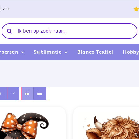
ijven
Zoeken
naar:
rpersen
Sublimatie
Blanco Textiel
Hobby
n