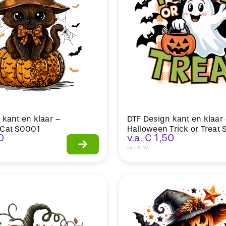
 kant en klaar –
DTF Design kant en klaar
 Cat S0001
Halloween Trick or Treat
0
v.a.
€
1,50
Incl. BTW