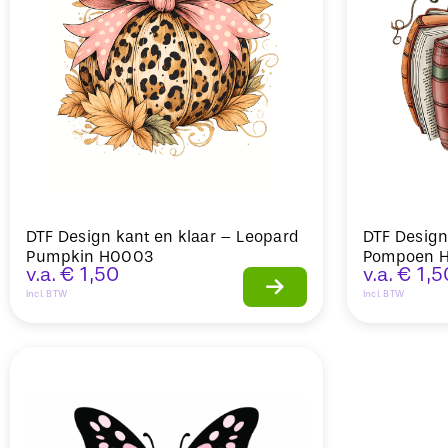
DTF Design kant en klaar – Leopard
DTF Design
Pumpkin H0003
Pompoen 
v.a.
€
1,50
v.a.
€
1,5
Incl. BTW
Incl. BTW