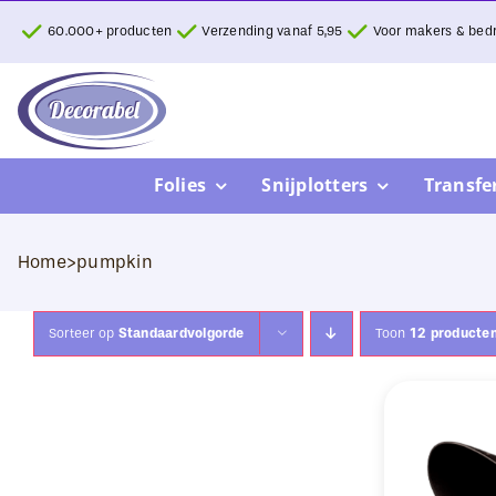
Ga
60.000+ producten
Verzending vanaf 5,95
Voor makers & bedr
naar
inhoud
Folies
Snijplotters
Transfe
Home
>
pumpkin
Sorteer op
Standaardvolgorde
Toon
12 producte