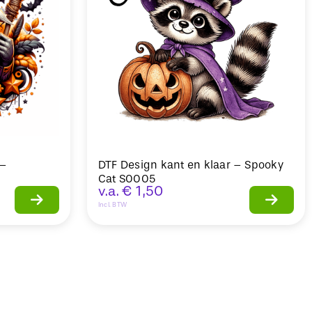
 –
DTF Design kant en klaar – Spooky
Cat S0005
v.a.
€
1,50
Incl. BTW