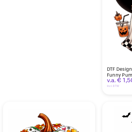
DTF Design
Funny Pum
v.a.
€
1,5
Incl. BTW