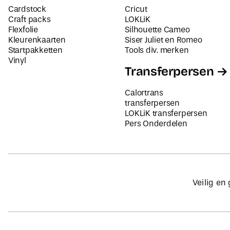
Cardstock
Cricut
Craft packs
LOKLiK
Flexfolie
Silhouette Cameo
Kleurenkaarten
Siser Juliet en Romeo
Startpakketten
Tools div. merken
Vinyl
Transferpersen
Calortrans
transferpersen
LOKLiK transferpersen
Pers Onderdelen
Veilig en