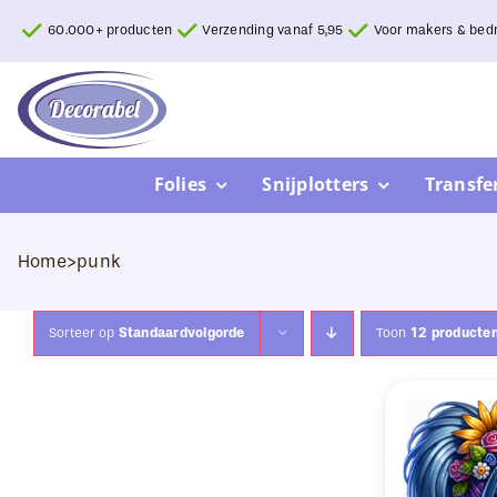
Ga
60.000+ producten
Verzending vanaf 5,95
Voor makers & bedr
naar
inhoud
Folies
Snijplotters
Transfe
Home
>
punk
Sorteer op
Standaardvolgorde
Toon
12 producte