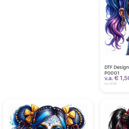
DTF Design
P0001
v.a.
€
1,5
Incl. BTW