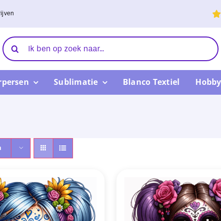
ijven
Zoeken
naar:
rpersen
Sublimatie
Blanco Textiel
Hobby
n