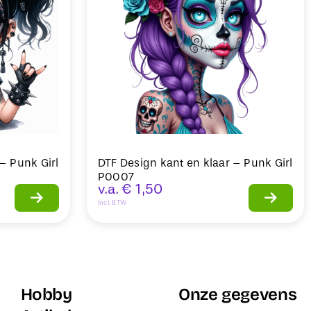
– Punk Girl
DTF Design kant en klaar – Punk Girl
P0007
v.a.
€
1,50
Incl. BTW
Hobby
Onze gegevens