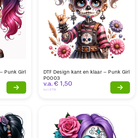
– Punk Girl
DTF Design kant en klaar – Punk Girl
P0003
v.a.
€
1,50
Incl. BTW