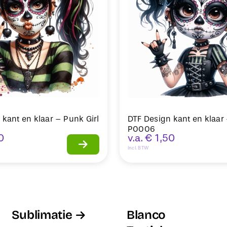
 kant en klaar – Punk Girl
DTF Design kant en klaar 
P0006
0
v.a.
€
1,50
Incl. BTW
Sublimatie
Blanco