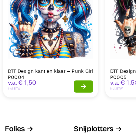
DTF Design kant en klaar – Punk Girl
DTF Design
P0004
P0005
v.a.
€
1,50
v.a.
€
1,5
Incl. BTW
Incl. BTW
Folies
Snijplotters