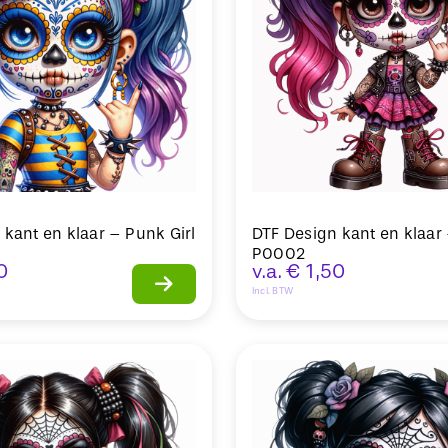
 kant en klaar – Punk Girl
DTF Design kant en klaar 
P0002
0
v.a.
€
1,50
Incl. BTW