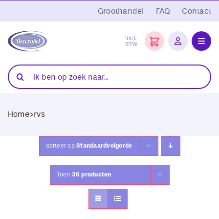
Ga
Groothandel
FAQ
Contact
naar
inhoud
Incl.
BTW
Toggl
Navig
Folies
Zoeken
naar:
Snijplotters
Home
>
rvs
Transferpersen
Sublimatie
Sorteer op
Standaardvolgorde
Blanco Textiel
Toon
36 producten
Hobby Artikelen
DTF Transfers