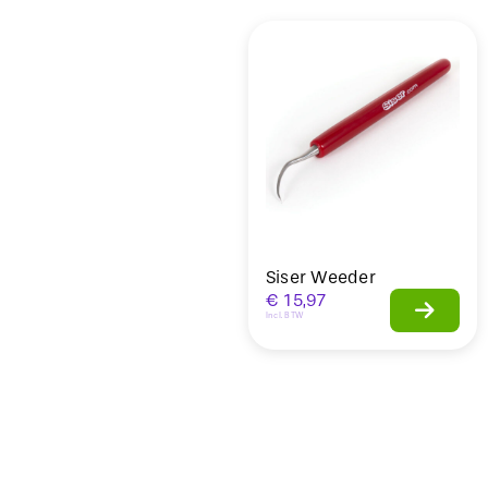
Sale
Siser Weeder
€
15,97
Incl. BTW