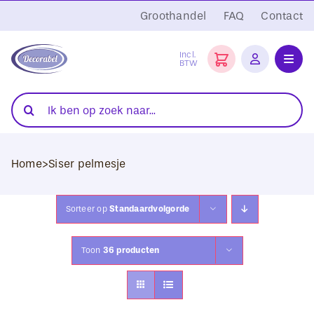
Ga
Groothandel
FAQ
Contact
naar
inhoud
Incl.
BTW
Toggl
Navig
Folies
Zoeken
naar:
Snijplotters
Home
>
Siser pelmesje
Transferpersen
Sublimatie
Sorteer op
Standaardvolgorde
Blanco Textiel
Toon
36 producten
Hobby Artikelen
DTF Transfers