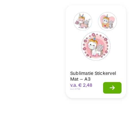
Sale
Sublimatie Stickervel
Mat – A3
v.a.
€
2,48
Incl. BTW