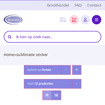
Ga
Groothandel
FAQ
Contact
naar
inhoud
Incl.
BTW
Toggl
Navig
Folies
Zoeken
naar:
Snijplotters
Home
>
sublimatie sticker
Transferpersen
Sublimatie
Sorteer op
Datum
Blanco Textiel
Toon
12 producten
Hobby Artikelen
DTF Transfers