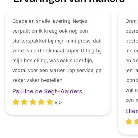
Goede en snelle levering. Netjes
Onmid
verpakt en ik kreeg ook nog een
beste
starterspakket bij mijn mini press, dat
beste
vond ik echt helemaal super. Uitleg bij
mete
mijn bestelling, was ook super fijn,
en de
vooral voor een starter. Top service, ga
ten l
zeker vaker bestellen.
Icon
wel n
Pauline de Regt-Aalders
een m
5,0
Elle