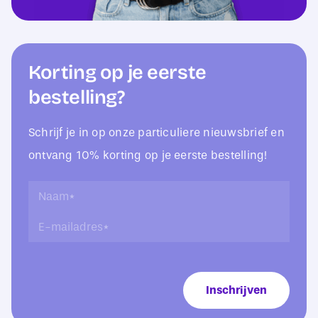
Korting op je eerste
bestelling?
Schrijf je in op onze particuliere nieuwsbrief en
ontvang 10% korting op je eerste bestelling!
N
N
a
a
E
a
a
-
m
m
m
N
*
a
a
i
a
Inschrijven
l
m
a
N
d
a
r
a