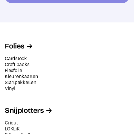
e
m
s
*
Folies
Cardstock
Craft packs
Flexfolie
Kleurenkaarten
Startpakketten
Vinyl
Snijplotters
Cricut
LOKLiK
Silhouette Cameo
Siser Juliet en Romeo