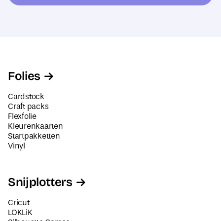
e
-
s
o
*
u
t
Folies
Cardstock
Craft packs
Flexfolie
Kleurenkaarten
Startpakketten
Vinyl
Snijplotters
Cricut
LOKLiK
Silhouette Cameo
Siser Juliet en Romeo