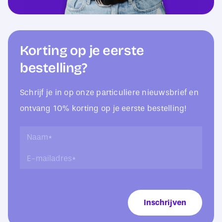
Korting op je eerste
bestelling?
Schrijf je in op onze particuliere nieuwsbrief en
ontvang 10% korting op je eerste bestelling!
N
N
a
a
E
a
a
-
m
m
m
N
*
a
a
i
a
Inschrijven
l
m
a
L
d
a
r
y