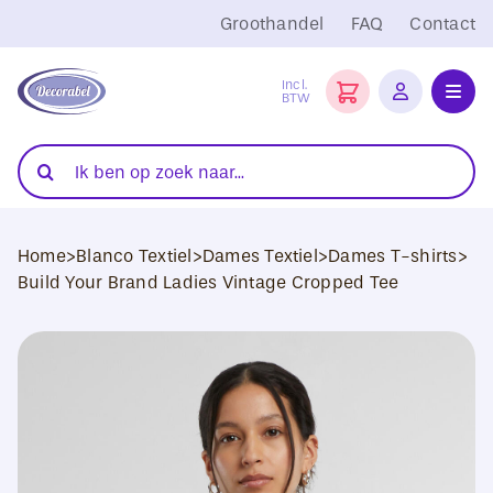
Ga
Groothandel
FAQ
Contact
naar
inhoud
Incl.
BTW
Toggl
Navig
Folies
Zoeken
naar:
Snijplotters
Home
>
Blanco Textiel
>
Dames Textiel
>
Dames T-shirts
>
Transferpersen
Build Your Brand Ladies Vintage Cropped Tee
Sublimatie
Blanco Textiel
Hobby Artikelen
DTF Transfers