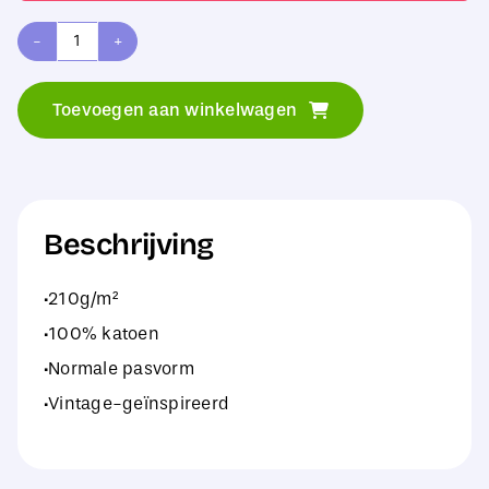
Build
Your
Toevoegen aan winkelwagen
Brand
Ladies
Vintage
Cropped
Beschrijving
Tee
·210g/m²
aantal
·100% katoen
·Normale pasvorm
·Vintage-geïnspireerd