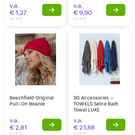
v.a.
v.a.
€
1,27
€
9,90
Incl. BTW
Incl. BTW
Beechfield Original
SG Accessories –
Pull-On Beanie
TOWELS Seine Bath
Towel LUXE
v.a.
v.a.
€
2,81
€
21,88
Incl. BTW
Incl. BTW