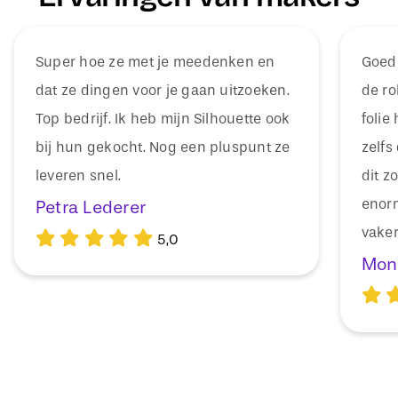
Super hoe ze met je meedenken en
Goede
dat ze dingen voor je gaan uitzoeken.
de ro
Top bedrijf. Ik heb mijn Silhouette ook
folie 
bij hun gekocht. Nog een pluspunt ze
zelfs
leveren snel.
dit z
enorm
Petra Lederer
vaker
5,0
Mon