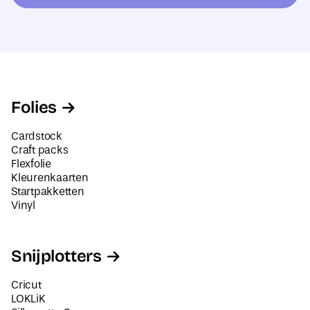
r
e
e
s
s
*
*
N
a
a
Folies
m
Cardstock
Craft packs
Flexfolie
Kleurenkaarten
Startpakketten
Vinyl
Snijplotters
Cricut
LOKLiK
Silhouette Cameo
Siser Juliet en Romeo