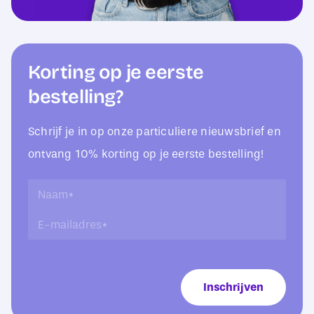
Korting op je eerste
bestelling?
Schrijf je in op onze particuliere nieuwsbrief en
ontvang 10% korting op je eerste bestelling!
*
N
E
a
E
-
a
-
m
m
m
a
*
a
i
i
l
Inschrijven
l
a
a
d
d
r