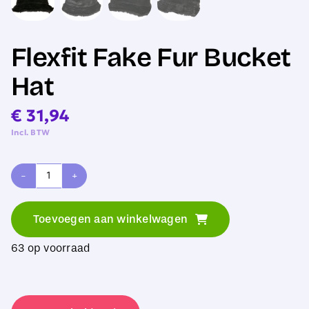
Flexfit Fake Fur Bucket
Hat
€
31,94
Incl. BTW
Flexfit
Fake
Toevoegen aan winkelwagen
Fur
63 op voorraad
Bucket
Hat
aantal