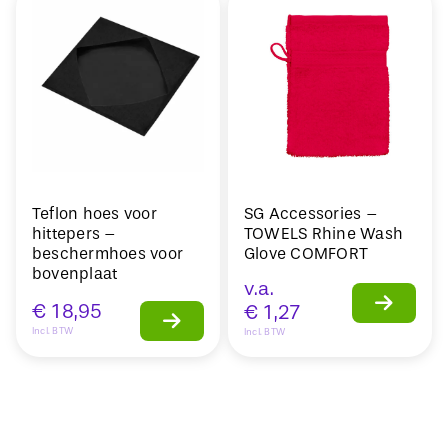
Teflon hoes voor
SG Accessories –
hittepers –
TOWELS Rhine Wash
beschermhoes voor
Glove COMFORT
bovenplaat
v.a.
€
18,95
€
1,27
Incl. BTW
Incl. BTW