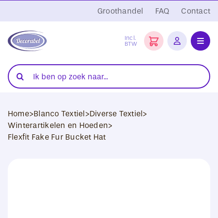
Ga
Groothandel
FAQ
Contact
naar
inhoud
Incl.
BTW
Toggl
Navig
Folies
Zoeken
naar:
Snijplotters
Home
>
Blanco Textiel
>
Diverse Textiel
>
Transferpersen
Winterartikelen en Hoeden
>
Flexfit Fake Fur Bucket Hat
Sublimatie
Blanco Textiel
Hobby Artikelen
DTF Transfers