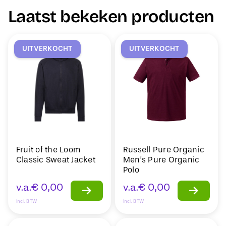
Laatst bekeken producten
UITVERKOCHT
UITVERKOCHT
Fruit of the Loom
Russell Pure Organic
Classic Sweat Jacket
Men’s Pure Organic
Polo
v.a.
€
0,00
v.a.
€
0,00
Incl. BTW
Incl. BTW