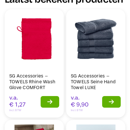
SG Accessories –
SG Accessories –
TOWELS Rhine Wash
TOWELS Seine Hand
Glove COMFORT
Towel LUXE
v.a.
v.a.
€
1,27
€
9,90
Incl. BTW
Incl. BTW