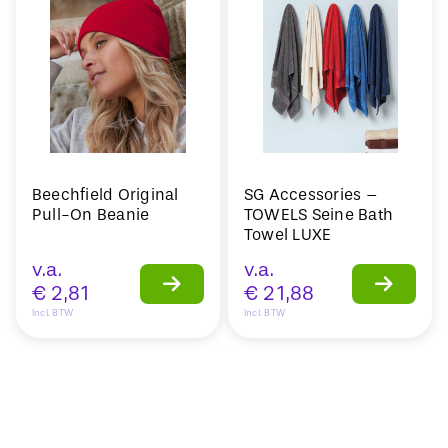
Beechfield Original
SG Accessories –
Pull-On Beanie
TOWELS Seine Bath
Towel LUXE
v.a.
v.a.
€
2,81
€
21,88
Incl. BTW
Incl. BTW