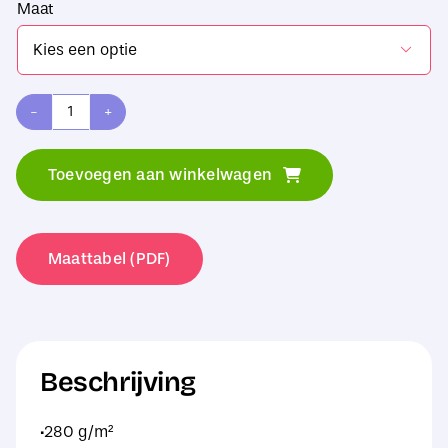
Maat

Fruit
of
Toevoegen aan winkelwagen
the
Loom
Classic
Maattabel (PDF)
Hooded
Sweat
Jacket
Beschrijving
aantal
·280 g/m²