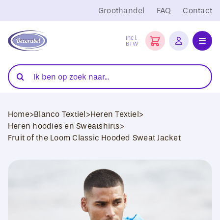
Ga
Groothandel
FAQ
Contact
naar
inhoud
Incl.
BTW
Toggl
Navig
Folies
Zoeken
naar:
Snijplotters
Home
>
Blanco Textiel
>
Heren Textiel
>
Transferpersen
Heren hoodies en Sweatshirts
>
Fruit of the Loom Classic Hooded Sweat Jacket
Sublimatie
Blanco Textiel
Hobby Artikelen
DTF Transfers