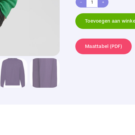
Fruit
of
Toevoegen aan wink
the
Loom
Classic
Maattabel (PDF)
Raglan
Sweat
aantal