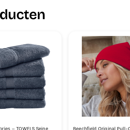
oducten
ories – TOWELS Seine
Beechfield Original Pull