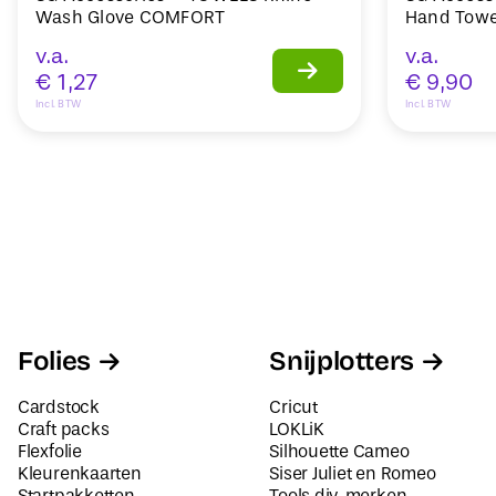
Wash Glove COMFORT
Hand Towe
v.a.
v.a.
€
1,27
€
9,90
Incl. BTW
Incl. BTW
Folies
Snijplotters
Cardstock
Cricut
Craft packs
LOKLiK
Flexfolie
Silhouette Cameo
Kleurenkaarten
Siser Juliet en Romeo
Startpakketten
Tools div. merken