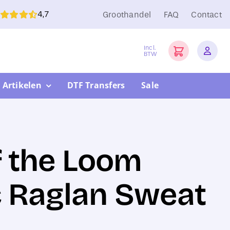
4,7
Groothandel
FAQ
Contact
Incl.
BTW
 Artikelen
DTF Transfers
Sale
f the Loom
c Raglan Sweat