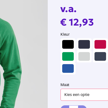
v.a.
€
12,93
Kleur

Maat