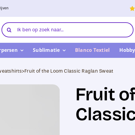
ijven
Zoeken
naar:
rpersen
Sublimatie
Blanco Textiel
Hobby
eatshirts
>
Fruit of the Loom Classic Raglan Sweat
Fruit o
Classi