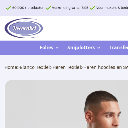
Ga
60.000+ producten
Verzending vanaf 5,95
Voor makers & bedr
naar
inhoud
Folies
Snijplotters
Transfe
Home
>
Blanco Textiel
>
Heren Textiel
>
Heren hoodies en Sw