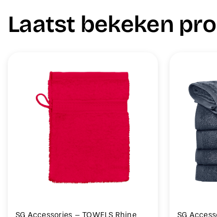
Laatst bekeken pr
SG Accessories – TOWELS Rhine
SG Access