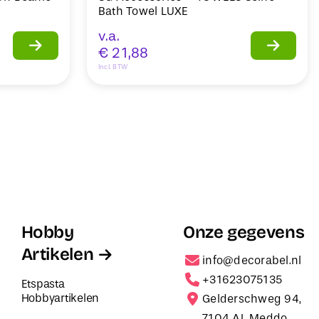
Bath Towel LUXE
v.a.
€
21,88
Incl. BTW
Hobby
Onze gegevens
Artikelen
info@decorabel.nl
+31623075135
Etspasta
Hobbyartikelen
Gelderschweg 94,
7104 AL Meddo