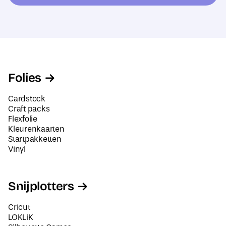
r
m
e
a
s
i
*
l
a
d
Folies
r
e
Cardstock
s
Craft packs
Flexfolie
Kleurenkaarten
Startpakketten
Vinyl
Snijplotters
Cricut
LOKLiK
Silhouette Cameo
Siser Juliet en Romeo