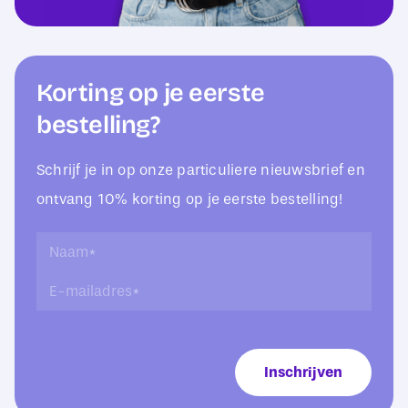
Korting op je eerste
bestelling?
Schrijf je in op onze particuliere nieuwsbrief en
ontvang 10% korting op je eerste bestelling!
L
N
a
a
E
y
a
-
-
m
m
o
*
a
u
i
t
Inschrijven
l
*
a
E
d
-