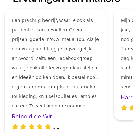
Een prachtig bedrijf, waar je ook als
Mijn 
particulier kan bestellen. Goede
jaar,
prijzen, goede info. Al met al top. Als je
nodig
een vraag stelt krijg je vrijwel gelijk
Trans
antwoord. Zelfs een Facebookgroep
dag k
waar je ook allerlei vragen kan stellen
sluit
en ideeën op kan doen. Ik bestel nooit
minut
ergens anders, van plotter materialen
servi
tot kleding, knutselspulletjes, lampjes
Har
etc etc. Te veel om op te noemen.
Reinold de Wit
5,0