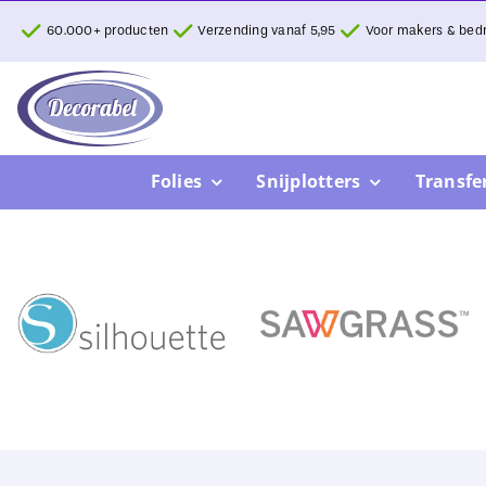
Ga
60.000+ producten
Verzending vanaf 5,95
Voor makers & bedr
naar
inhoud
Folies
Snijplotters
Transfe