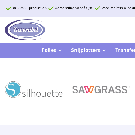
Ga
60.000+ producten
Verzending vanaf 5,95
Voor makers & bedr
naar
inhoud
Folies
Snijplotters
Transfe