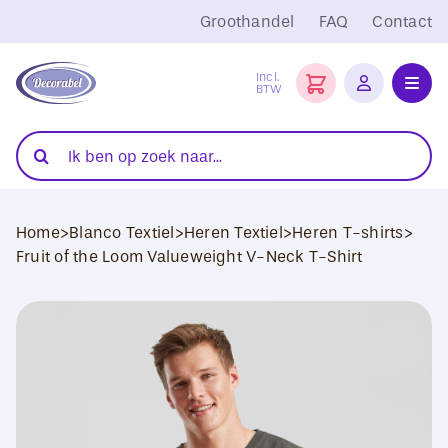
Ga
Groothandel
FAQ
Contact
naar
inhoud
Incl.
BTW
Toggl
Navig
Folies
Zoeken
naar:
Snijplotters
Home
>
Blanco Textiel
>
Heren Textiel
>
Heren T-shirts
>
Transferpersen
Fruit of the Loom Valueweight V-Neck T-Shirt
Sublimatie
Blanco Textiel
Hobby Artikelen
DTF Transfers