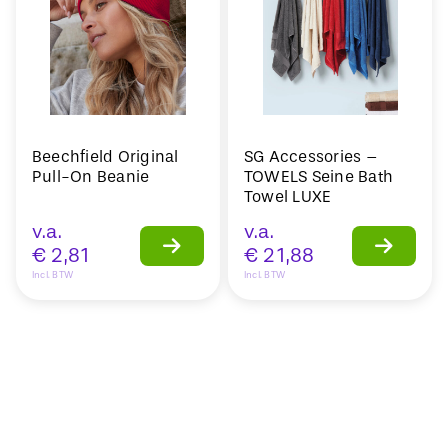
Beechfield Original
SG Accessories –
Pull-On Beanie
TOWELS Seine Bath
Towel LUXE
v.a.
v.a.
€
2,81
€
21,88
Incl. BTW
Incl. BTW