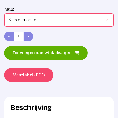
Maat

Fruit
of
Toevoegen aan winkelwagen
the
Loom
Valueweight
Maattabel (PDF)
V-
Neck
T-
Beschrijving
Shirt
aantal