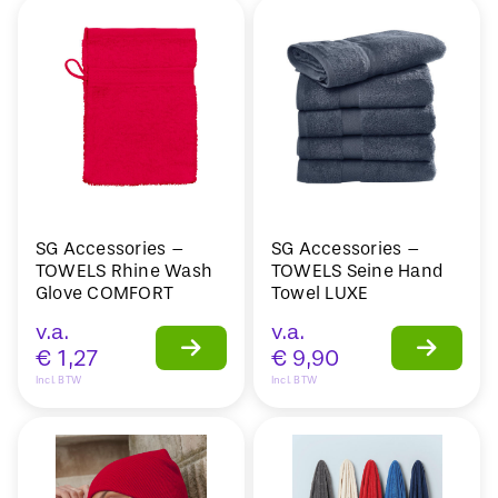
SG Accessories –
SG Accessories –
TOWELS Rhine Wash
TOWELS Seine Hand
Glove COMFORT
Towel LUXE
v.a.
v.a.
€
1,27
€
9,90
Incl. BTW
Incl. BTW