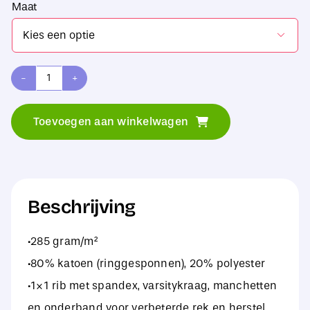
Maat

Gildan
Softstyle
Toevoegen aan winkelwagen
Midweight
Adult
Fleece
1/4
Beschrijving
Zip
·285 gram/m²
Sweat
·80% katoen (ringgesponnen), 20% polyester
aantal
·1×1 rib met spandex, varsitykraag, manchetten
en onderband voor verbeterde rek en herstel