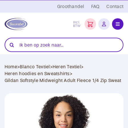
Ga
Groothandel
FAQ
Contact
naar
inhoud
Incl.
BTW
Toggl
Navig
Folies
Zoeken
naar:
Snijplotters
Home
>
Blanco Textiel
>
Heren Textiel
>
Transferpersen
Heren hoodies en Sweatshirts
>
Gildan Softstyle Midweight Adult Fleece 1/4 Zip Sweat
Sublimatie
Blanco Textiel
Hobby Artikelen
DTF Transfers