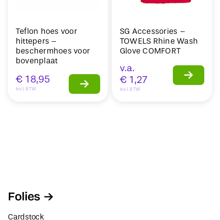
Teflon hoes voor
SG Accessories –
hittepers –
TOWELS Rhine Wash
beschermhoes voor
Glove COMFORT
bovenplaat
v.a.
€
18,95
€
1,27
Incl. BTW
Incl. BTW
Folies
Cardstock