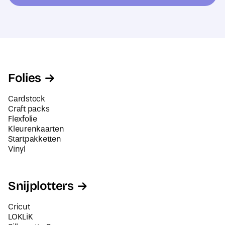
e
*
s
*
*
Folies
Cardstock
Craft packs
Flexfolie
Kleurenkaarten
Startpakketten
Vinyl
Snijplotters
Cricut
LOKLiK
Silhouette Cameo
Siser Juliet en Romeo