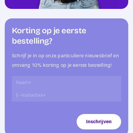
Korting op je eerste
bestelling?
Schrijf je in op onze particuliere nieuwsbrief en
ontvang 10% korting op je eerste bestelling!
E
N
-
a
E
m
a
-
a
m
m
i
*
a
l
i
a
Inschrijven
l
d
a
r
d
e
r
s