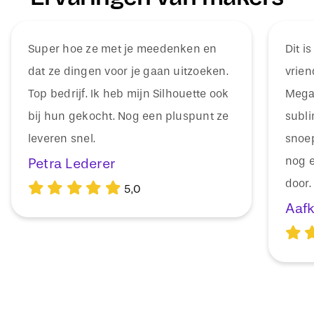
Super hoe ze met je meedenken en
Dit i
dat ze dingen voor je gaan uitzoeken.
vrien
Top bedrijf. Ik heb mijn Silhouette ook
Mega 
bij hun gekocht. Nog een pluspunt ze
subli
leveren snel.
snoep
nog e
Petra Lederer
door.
5,0
Aaf