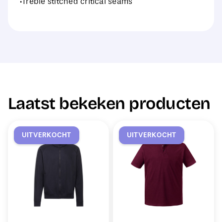
·Treble stitched critical seams
Laatst bekeken producten
UITVERKOCHT
UITVERKOCHT