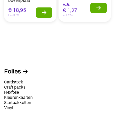
bovenplaat
v.a.
€
18,95
€
1,27
Incl. BTW
Incl. BTW
Folies
Cardstock
Craft packs
Flexfolie
Kleurenkaarten
Startpakketten
Vinyl