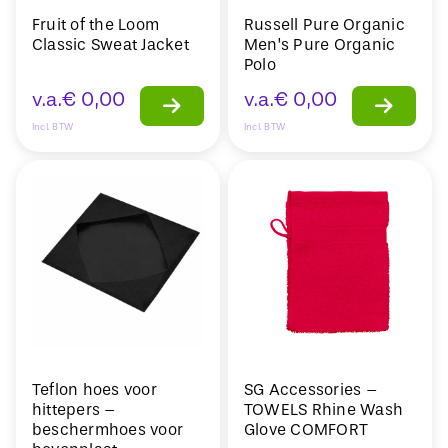
Fruit of the Loom
Russell Pure Organic
Classic Sweat Jacket
Men’s Pure Organic
Polo
v.a.
€
0,00
v.a.
€
0,00
Incl. BTW
Incl. BTW
Teflon hoes voor
SG Accessories –
hittepers –
TOWELS Rhine Wash
beschermhoes voor
Glove COMFORT