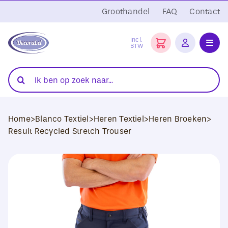
Ga
Groothandel
FAQ
Contact
naar
inhoud
Incl.
BTW
Toggl
Navig
Folies
Zoeken
naar:
Snijplotters
Home
>
Blanco Textiel
>
Heren Textiel
>
Heren Broeken
>
Transferpersen
Result Recycled Stretch Trouser
Sublimatie
Blanco Textiel
Hobby Artikelen
DTF Transfers