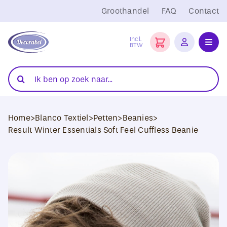
Ga
Groothandel
FAQ
Contact
naar
inhoud
Incl.
BTW
Toggl
Navig
Folies
Zoeken
naar:
Snijplotters
Home
>
Blanco Textiel
>
Petten
>
Beanies
>
Transferpersen
Result Winter Essentials Soft Feel Cuffless Beanie
Sublimatie
Blanco Textiel
Hobby Artikelen
DTF Transfers