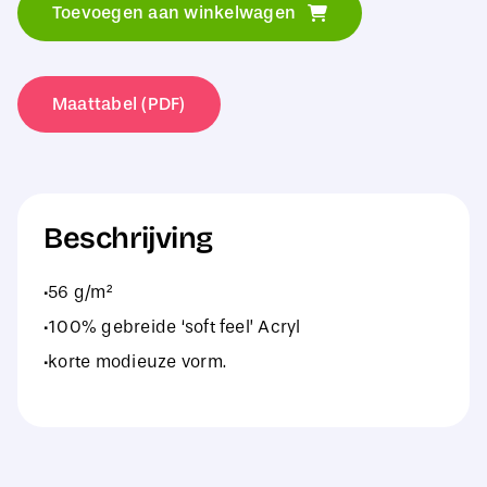
Toevoegen aan winkelwagen
Essentials
Soft
Feel
Maattabel (PDF)
Cuffless
Beanie
aantal
Beschrijving
·56 g/m²
·100% gebreide ‘soft feel’ Acryl
·korte modieuze vorm.