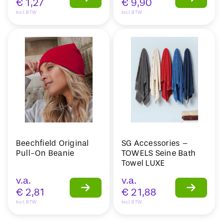
€
1,27
€
9,90
Incl. BTW
Incl. BTW
Beechfield Original
SG Accessories –
Pull-On Beanie
TOWELS Seine Bath
Towel LUXE
v.a.
v.a.
€
2,81
€
21,88
Incl. BTW
Incl. BTW