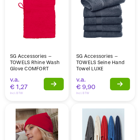
SG Accessories –
SG Accessories –
TOWELS Rhine Wash
TOWELS Seine Hand
Glove COMFORT
Towel LUXE
v.a.
v.a.
€
1,27
€
9,90
Incl. BTW
Incl. BTW