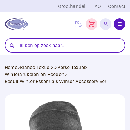
Ga
Groothandel
FAQ
Contact
naar
inhoud
Incl.
BTW
Toggl
Navig
Folies
Zoeken
naar:
Snijplotters
Home
>
Blanco Textiel
>
Diverse Textiel
>
Transferpersen
Winterartikelen en Hoeden
>
Result Winter Essentials Winter Accessory Set
Sublimatie
Blanco Textiel
Hobby Artikelen
DTF Transfers