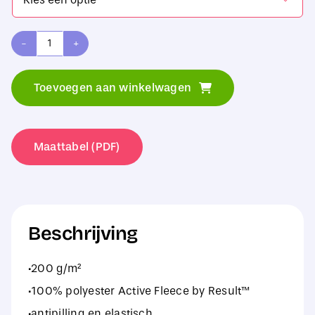
Result
Winter
Toevoegen aan winkelwagen
Essentials
Winter
Accessory
Maattabel (PDF)
Set
aantal
Beschrijving
·200 g/m²
·100% polyester Active Fleece by Result™
·antipilling en elastisch