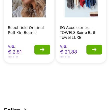
Beechfield Original
SG Accessories –
Pull-On Beanie
TOWELS Seine Bath
Towel LUXE
v.a.
v.a.
€
2,81
€
21,88
Incl. BTW
Incl. BTW