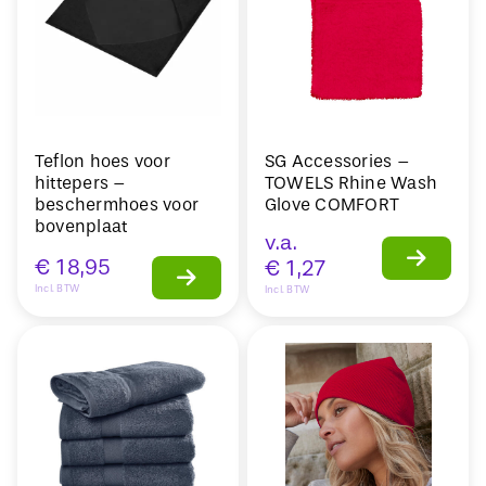
Teflon hoes voor
SG Accessories –
hittepers –
TOWELS Rhine Wash
beschermhoes voor
Glove COMFORT
bovenplaat
v.a.
€
18,95
€
1,27
Incl. BTW
Incl. BTW