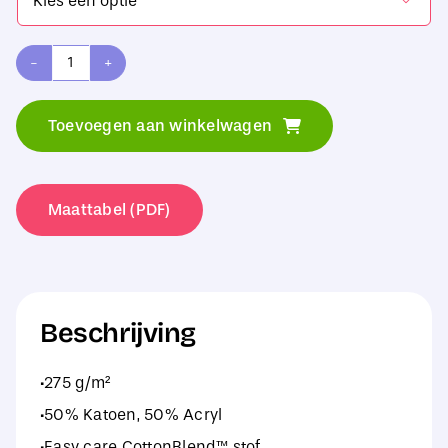

Russell
Collection
Toevoegen aan winkelwagen
Men's
V-
Neck
Maattabel (PDF)
Knitted
Pullover
aantal
Beschrijving
·275 g/m²
·50% Katoen, 50% Acryl
·Easy care CottonBlend™ stof