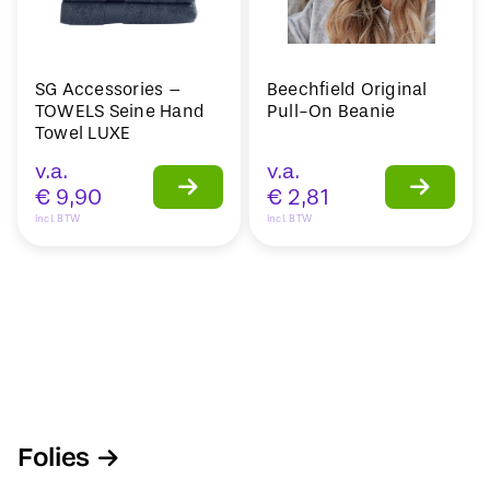
SG Accessories –
Beechfield Original
TOWELS Seine Hand
Pull-On Beanie
Towel LUXE
v.a.
v.a.
€
9,90
€
2,81
Incl. BTW
Incl. BTW
Folies