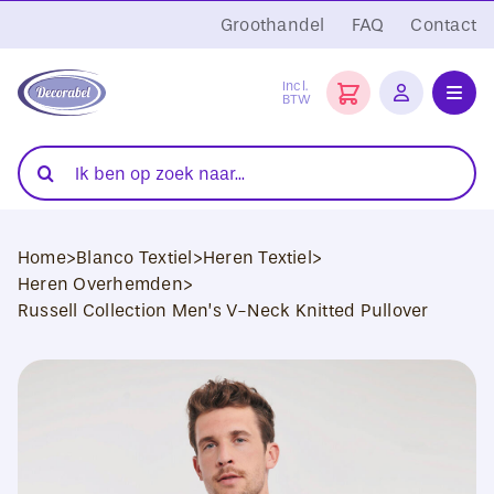
Ga
Groothandel
FAQ
Contact
naar
inhoud
Incl.
BTW
Toggl
Navig
Folies
Zoeken
naar:
Snijplotters
Home
>
Blanco Textiel
>
Heren Textiel
>
Transferpersen
Heren Overhemden
>
Russell Collection Men’s V-Neck Knitted Pullover
Sublimatie
Blanco Textiel
Hobby Artikelen
DTF Transfers