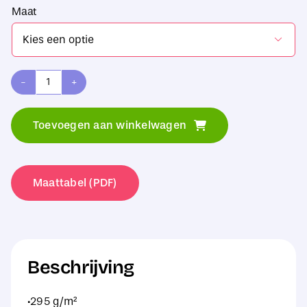
Maat

Russell
Hooded
Toevoegen aan winkelwagen
Sweatshirt
aantal
Maattabel (PDF)
Beschrijving
·295 g/m²