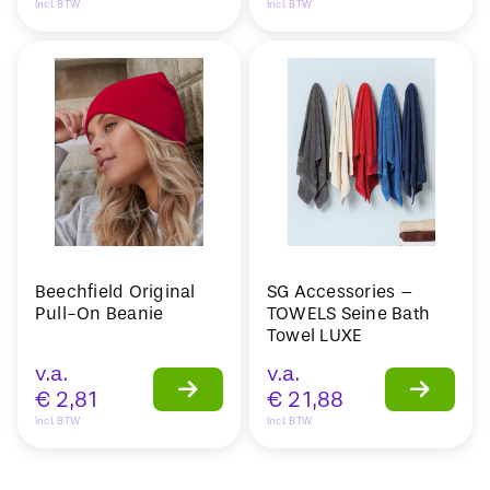
Incl. BTW
Incl. BTW
Beechfield Original
SG Accessories –
Pull-On Beanie
TOWELS Seine Bath
Towel LUXE
v.a.
v.a.
€
2,81
€
21,88
Incl. BTW
Incl. BTW