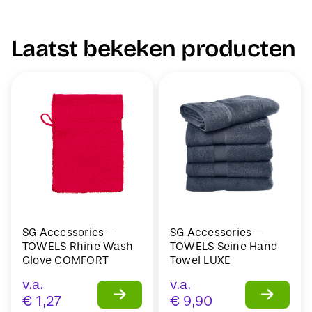
Laatst bekeken producten
SG Accessories –
SG Accessories –
TOWELS Rhine Wash
TOWELS Seine Hand
Glove COMFORT
Towel LUXE
v.a.
v.a.
€
1,27
€
9,90