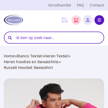
Ga
Groothandel
FAQ
Contact
naar
inhoud
Incl.
BTW
Toggl
Navig
Folies
Zoeken
naar:
Snijplotters
Home
>
Blanco Textiel
>
Heren Textiel
>
Transferpersen
Heren hoodies en Sweatshirts
>
Russell Hooded Sweatshirt
Sublimatie
Blanco Textiel
Hobby Artikelen
DTF Transfers