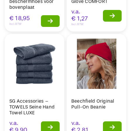
beschermhoes voor
Glove COMFORT
bovenplaat
v.a.
€
18,95
€
1,27
Incl. BTW
Incl. BTW
SG Accessories –
Beechfield Original
TOWELS Seine Hand
Pull-On Beanie
Towel LUXE
v.a.
v.a.
€
9,90
€
2,81