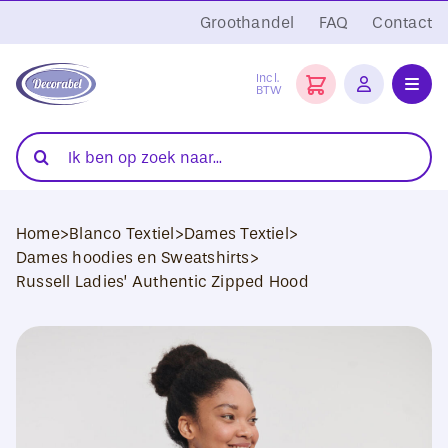
Ga
Groothandel
FAQ
Contact
naar
inhoud
Incl.
BTW
Toggl
Navig
Folies
Zoeken
naar:
Snijplotters
Home
>
Blanco Textiel
>
Dames Textiel
>
Transferpersen
Dames hoodies en Sweatshirts
>
Russell Ladies’ Authentic Zipped Hood
Sublimatie
Blanco Textiel
Hobby Artikelen
DTF Transfers