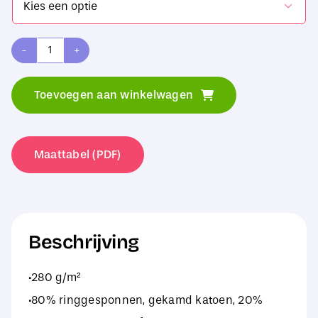

Russell
Ladies'
Toevoegen aan winkelwagen
Authentic
Zipped
Hood
Maattabel (PDF)
aantal
Beschrijving
·280 g/m²
·80% ringgesponnen, gekamd katoen, 20%