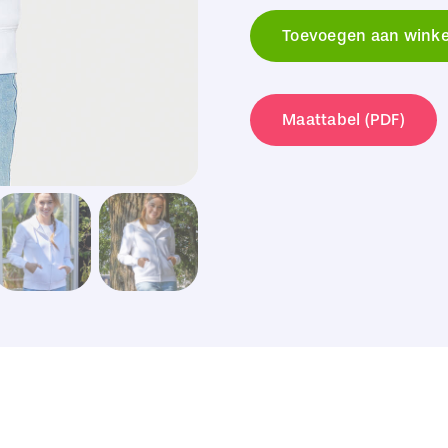
Originals
Toevoegen aan wink
Originals
Hooded
Full
Maattabel (PDF)
Zip
Women
aantal