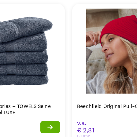
ories – TOWELS Seine
Beechfield Original Pull
l LUXE
v.a.
€
2,81
Incl. BTW