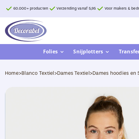
Ga
60.000+ producten
Verzending vanaf 5,95
Voor makers & bedr
naar
inhoud
Folies
Snijplotters
Transfe
Home
>
Blanco Textiel
>
Dames Textiel
>
Dames hoodies en 