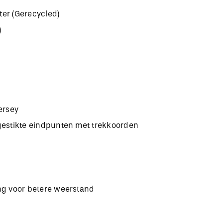
er (Gerecycled)
)
ersey
gestikte eindpunten met trekkoorden
ng voor betere weerstand