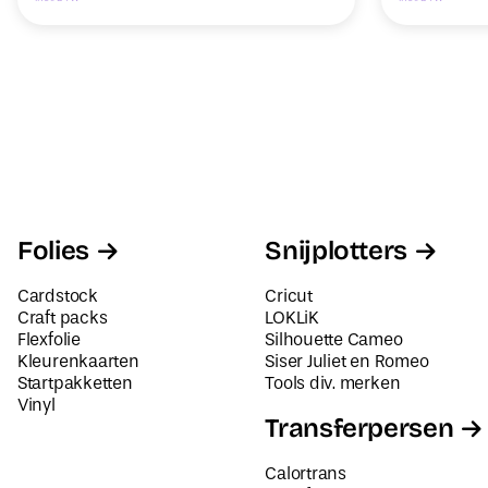
Folies
Snijplotters
Cardstock
Cricut
Craft packs
LOKLiK
Flexfolie
Silhouette Cameo
Kleurenkaarten
Siser Juliet en Romeo
Startpakketten
Tools div. merken
Vinyl
Transferpersen
Calortrans