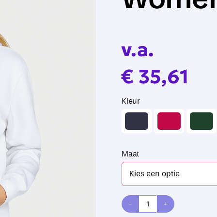
v.a.
€
35,61
Kleur

Maat
SG