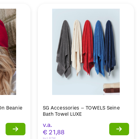
-On Beanie
SG Accessories – TOWELS Seine
Bath Towel LUXE
v.a.
€
21,88
Incl. BTW