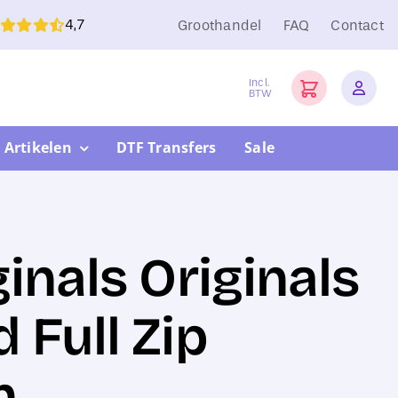
4,7
Groothandel
FAQ
Contact
Incl.
BTW
 Artikelen
DTF Transfers
Sale
inals Originals
 Full Zip
n