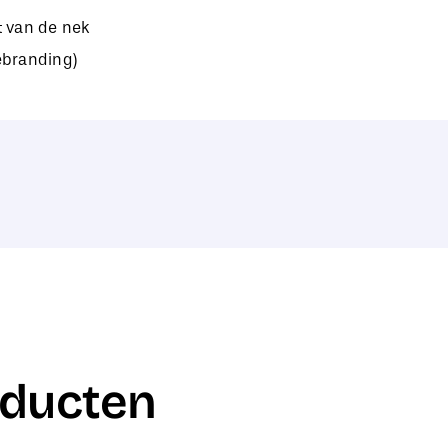
t van de nek
rebranding)
oducten