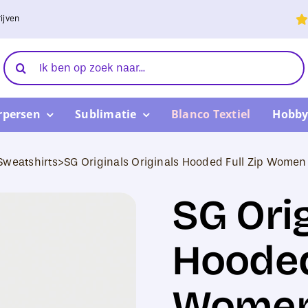
ijven
Zoeken
naar:
rpersen
Sublimatie
Blanco Textiel
Hobby
Sweatshirts
>
SG Originals Originals Hooded Full Zip Women
SG Orig
Hooded
Wome