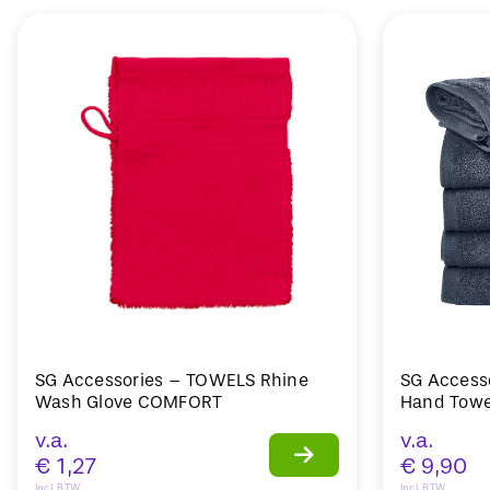
SG Accessories – TOWELS Rhine
SG Access
Wash Glove COMFORT
Hand Towe
v.a.
v.a.
€
1,27
€
9,90
Incl. BTW
Incl. BTW