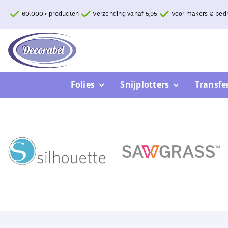
Ga
60.000+ producten
Verzending vanaf 5,95
Voor makers & bedr
naar
inhoud
Folies
Snijplotters
Transfe