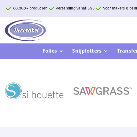
Ga
60.000+ producten
Verzending vanaf 5,95
Voor makers & bedr
naar
inhoud
Folies
Snijplotters
Transfe