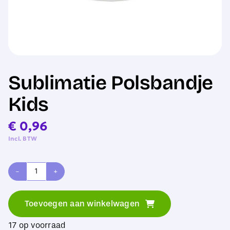
Sale
Sublimatie Polsbandje
Kids
€
0,96
Incl. BTW
Sublimatie
Polsbandje
Toevoegen aan winkelwagen
Kids
17 op voorraad
aantal