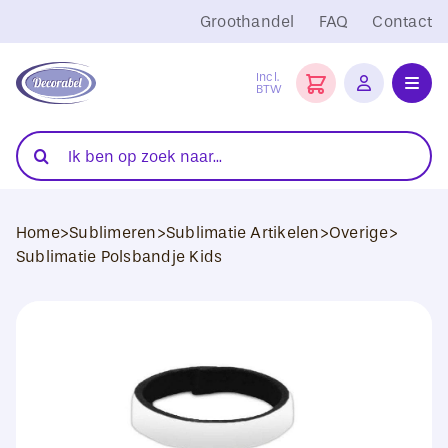
Ga
Groothandel
FAQ
Contact
naar
inhoud
Incl.
BTW
Toggl
Navig
Folies
Zoeken
naar:
Snijplotters
Home
>
Sublimeren
>
Sublimatie Artikelen
>
Overige
>
Transferpersen
Sublimatie Polsbandje Kids
Sublimatie
Blanco Textiel
Hobby Artikelen
DTF Transfers