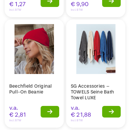
€
1,27
€
9,90
Incl. BTW
Incl. BTW
Beechfield Original
SG Accessories –
Pull-On Beanie
TOWELS Seine Bath
Towel LUXE
v.a.
v.a.
€
2,81
€
21,88
Incl. BTW
Incl. BTW