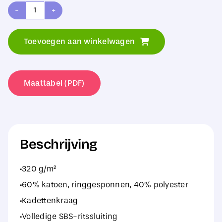
Tee
Jays
Toevoegen aan winkelwagen
Athletic
Full
Zip
Maattabel (PDF)
Sweat
aantal
Beschrijving
·320 g/m²
·60% katoen, ringgesponnen, 40% polyester
·Kadettenkraag
·Volledige SBS-ritssluiting