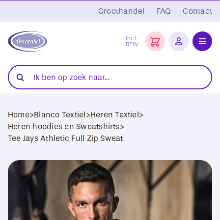
Ga
Groothandel
FAQ
Contact
naar
inhoud
Incl.
BTW
Toggl
Navig
Folies
Zoeken
naar:
Snijplotters
Home
>
Blanco Textiel
>
Heren Textiel
>
Transferpersen
Heren hoodies en Sweatshirts
>
Tee Jays Athletic Full Zip Sweat
Sublimatie
Blanco Textiel
Hobby Artikelen
DTF Transfers