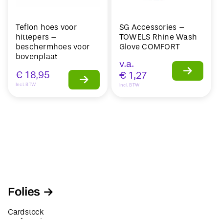
Teflon hoes voor
SG Accessories –
hittepers –
TOWELS Rhine Wash
beschermhoes voor
Glove COMFORT
bovenplaat
v.a.
€
18,95
€
1,27
Incl. BTW
Incl. BTW
Folies
Cardstock