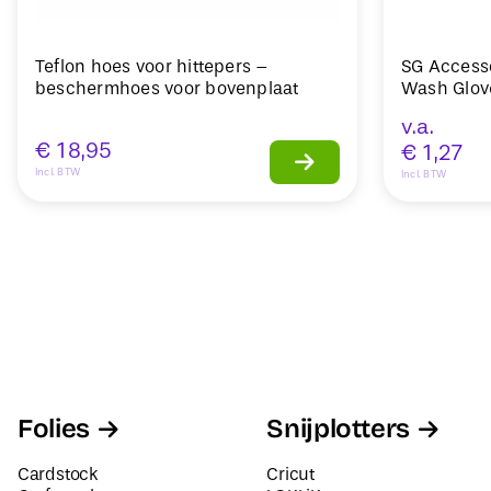
Teflon hoes voor hittepers –
SG Access
beschermhoes voor bovenplaat
Wash Glo
v.a.
€
18,95
€
1,27
Incl. BTW
Incl. BTW
Folies
Snijplotters
Cardstock
Cricut