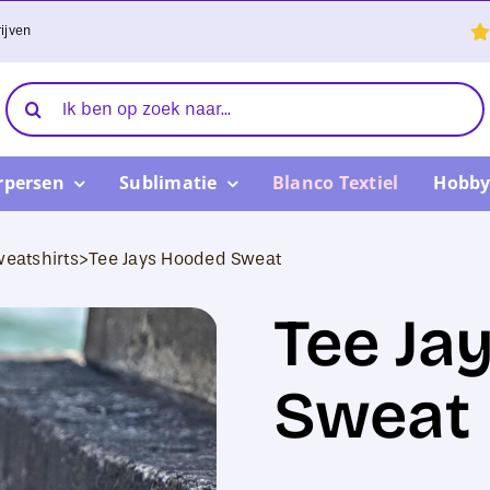
ijven
Zoeken
naar:
rpersen
Sublimatie
Blanco Textiel
Hobby
eatshirts
>
Tee Jays Hooded Sweat
Tee Ja
Sweat