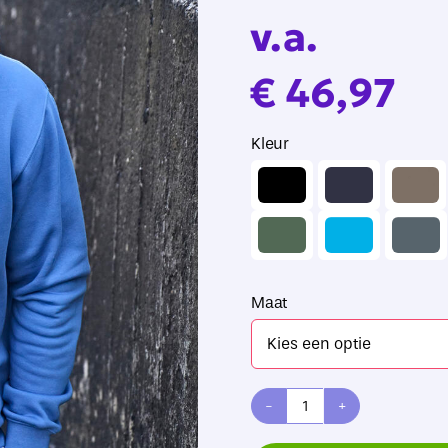
v.a.
€
46,97
Kleur

Maat
Tee