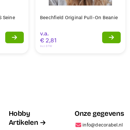
S Seine
Beechfield Original Pull-On Beanie
v.a.
€
2,81
Incl. BTW
Hobby
Onze gegevens
Artikelen
info@decorabel.nl