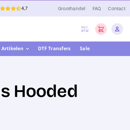
4,7
Groothandel
FAQ
Contact
Incl.
BTW
 Artikelen
DTF Transfers
Sale
ys Hooded