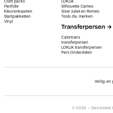
Craft packs
LOKLiK
Flexfolie
Silhouette Cameo
Kleurenkaarten
Siser Juliet en Romeo
Startpakketten
Tools div. merken
Vinyl
Transferpersen
Calortrans
transferpersen
LOKLiK transferpersen
Pers Onderdelen
Veilig en
©
2026
– Decorabel B