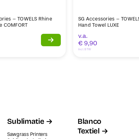
ories – TOWELS Rhine
SG Accessories – TOWEL
ve COMFORT
Hand Towel LUXE
v.a.
€
9,90
Incl. BTW
Sublimatie
Blanco
Textiel
Sawgrass Printers