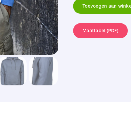
Jays
Toevoegen aan wink
Hooded
Sweat
aantal
Maattabel (PDF)