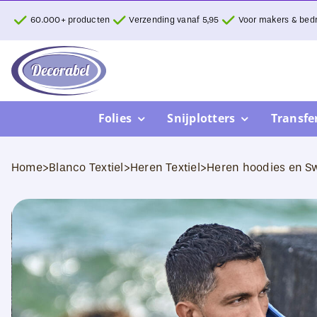
Ga
60.000+ producten
Verzending vanaf 5,95
Voor makers & bedr
naar
inhoud
Folies
Snijplotters
Transfe
Home
>
Blanco Textiel
>
Heren Textiel
>
Heren hoodies en Sw