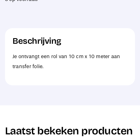
10
cm
x
10
Beschrijving
meter
aantal
Je ontvangt een rol van 10 cm x 10 meter aan
transfer folie.
Laatst bekeken producten