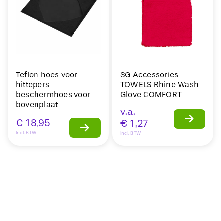
Teflon hoes voor
SG Accessories –
hittepers –
TOWELS Rhine Wash
beschermhoes voor
Glove COMFORT
bovenplaat
v.a.
€
18,95
€
1,27
Incl. BTW
Incl. BTW