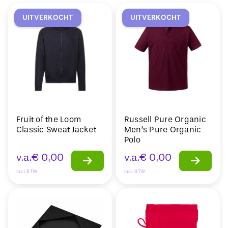
UITVERKOCHT
UITVERKOCHT
Fruit of the Loom
Russell Pure Organic
Classic Sweat Jacket
Men’s Pure Organic
Polo
v.a.
€
0,00
v.a.
€
0,00
Incl. BTW
Incl. BTW