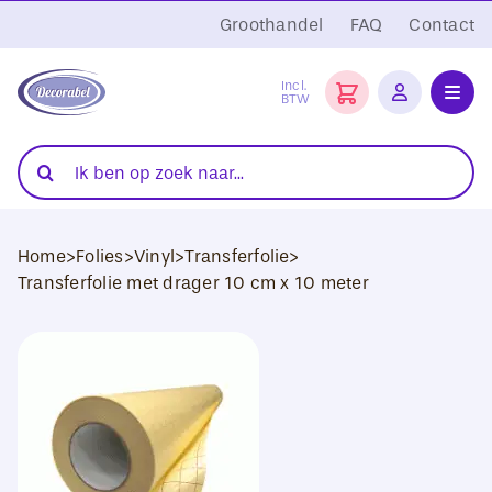
Ga
Groothandel
FAQ
Contact
naar
inhoud
Incl.
BTW
Toggl
Navig
Folies
Zoeken
naar:
Snijplotters
Home
>
Folies
>
Vinyl
>
Transferfolie
>
Transferpersen
Transferfolie met drager 10 cm x 10 meter
Sublimatie
Blanco Textiel
Hobby Artikelen
DTF Transfers