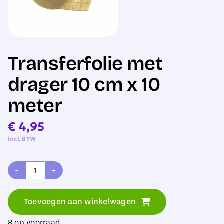
Sale
Transferfolie met
drager 10 cm x 10
meter
€
4,95
Incl. BTW
Transferfolie
met
Toevoegen aan winkelwagen
drager
8 op voorraad