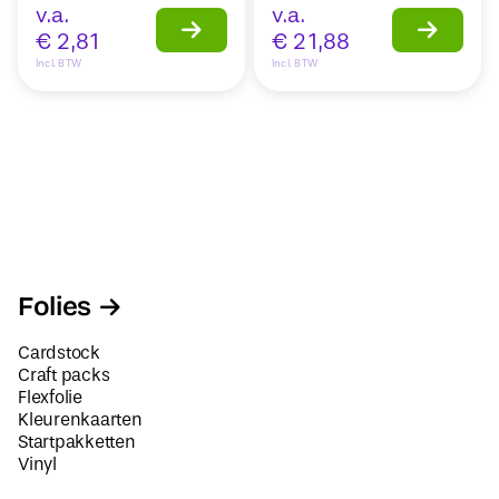
v.a.
v.a.
€
2,81
€
21,88
Incl. BTW
Incl. BTW
Folies
Cardstock
Craft packs
Flexfolie
Kleurenkaarten
Startpakketten
Vinyl