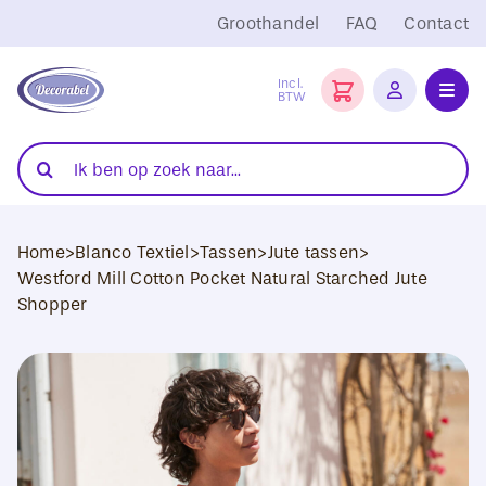
Ga
Groothandel
FAQ
Contact
naar
inhoud
Incl.
BTW
Toggl
Navig
Folies
Zoeken
naar:
Snijplotters
Home
>
Blanco Textiel
>
Tassen
>
Jute tassen
>
Transferpersen
Westford Mill Cotton Pocket Natural Starched Jute
Shopper
Sublimatie
Blanco Textiel
Hobby Artikelen
DTF Transfers