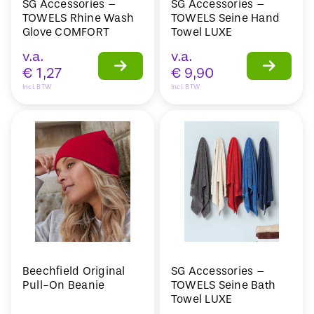
SG Accessories –
SG Accessories –
TOWELS Rhine Wash
TOWELS Seine Hand
Glove COMFORT
Towel LUXE
v.a.
v.a.
€
1,27
€
9,90
Incl. BTW
Incl. BTW
Beechfield Original
SG Accessories –
Pull-On Beanie
TOWELS Seine Bath
Towel LUXE