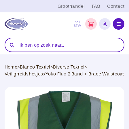
Ga
Groothandel
FAQ
Contact
naar
inhoud
Incl.
BTW
Toggl
Navig
Folies
Zoeken
naar:
Snijplotters
Home
>
Blanco Textiel
>
Diverse Textiel
>
Transferpersen
Veiligheidshesjes
>
Yoko Fluo 2 Band + Brace Waistcoat
Sublimatie
Blanco Textiel
Hobby Artikelen
DTF Transfers