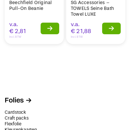
Beechfield Original
SG Accessories –
Pull-On Beanie
TOWELS Seine Bath
Towel LUXE
v.a.
v.a.
€
2,81
€
21,88
Incl. BTW
Incl. BTW
Folies
Cardstock
Craft packs
Flexfolie
Kleurenkaarten