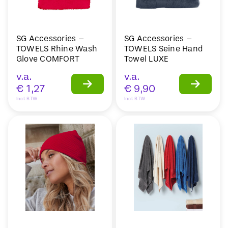
SG Accessories –
SG Accessories –
TOWELS Rhine Wash
TOWELS Seine Hand
Glove COMFORT
Towel LUXE
v.a.
v.a.
€
1,27
€
9,90
Incl. BTW
Incl. BTW